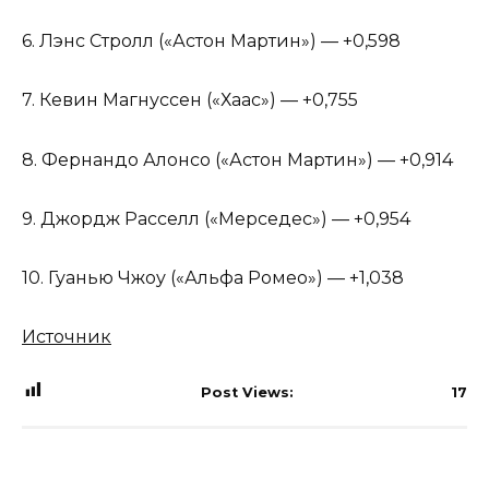
6. Лэнс Стролл («Астон Мартин») — +0,598
7. Кевин Магнуссен («Хаас») — +0,755
8. Фернандо Алонсо («Астон Мартин») — +0,914
9. Джордж Расселл («Мерседес») — +0,954
10. Гуанью Чжоу («Альфа Ромео») — +1,038
Источник
Post Views:
17