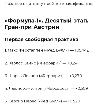
Позднее в пятницу пройдет квалификация.
«Формула‑1». Десятый этап.
Гран‑при Австрии
Первая свободная практика
1. Макс Ферстаппен («Ред Булл») — 1:05,742
2. Карлос Сайнс («Феррари») — +0,241
3. Шарль Леклер («Феррари») — +0,270
4. Льюис Хэмилтон («Мерседес») — +0,509
5. Серхио Перес («Ред Булл») — +0,520