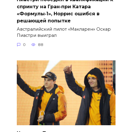
спринту на Гран‑при Катара
«Формулы‑1», Норрис ошибся в
решающей попытке
Австралийский пилот «Макларен» Оскар
Пиастри выиграл
0
88