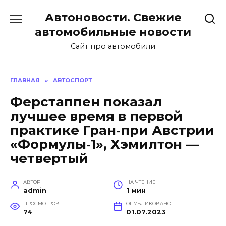
Перейти
Автоновости. Свежие
к
содержанию
автомобильные новости
Сайт про автомобили
ГЛАВНАЯ
»
АВТОСПОРТ
Ферстаппен показал
лучшее время в первой
практике Гран‑при Австрии
«Формулы‑1», Хэмилтон —
четвертый
АВТОР
НА ЧТЕНИЕ
admin
1 мин
ПРОСМОТРОВ
ОПУБЛИКОВАНО
74
01.07.2023