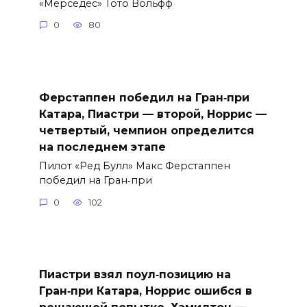
«Мерседес» Тото Вольфф
0
80
Ферстаппен победил на Гран‑при
Катара, Пиастри — второй, Норрис —
четвертый, чемпион определится
на последнем этапе
Пилот «Ред Булл» Макс Ферстаппен
победил на Гран‑при
0
102
Пиастри взял поул‑позицию на
Гран‑при Катара, Норрис ошибся в