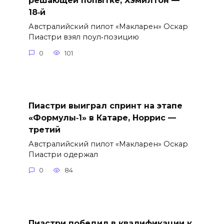
решающей попытке, Хэмилтон —
18‑й
Австралийский пилот «Макларен» Оскар
Пиастри взял поул‑позицию
0
101
Пиастри выиграл спринт на этапе
«Формулы‑1» в Катаре, Норрис —
третий
Австралийский пилот «Макларен» Оскар
Пиастри одержал
0
84
Пиастри победил в квалификации к