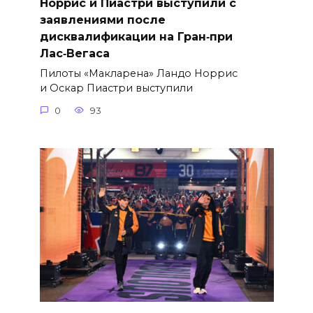
Норрис и Пиастри выступили с
заявлениями после
дисквалификации на Гран‑при
Лас‑Вегаса
Пилоты «Макларена» Ландо Норрис
и Оскар Пиастри выступили
0
93