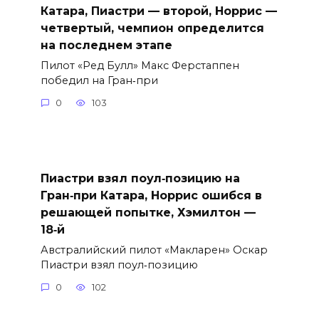
Катара, Пиастри — второй, Норрис —
четвертый, чемпион определится
на последнем этапе
Пилот «Ред Булл» Макс Ферстаппен
победил на Гран‑при
0
103
Пиастри взял поул‑позицию на
Гран‑при Катара, Норрис ошибся в
решающей попытке, Хэмилтон —
18‑й
Австралийский пилот «Макларен» Оскар
Пиастри взял поул‑позицию
0
102