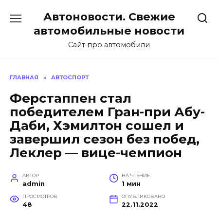
Перейти
Автоновости. Свежие
к
содержанию
автомобильные новости
Сайт про автомобили
ГЛАВНАЯ
»
АВТОСПОРТ
Ферстаппен стал
победителем Гран-при Абу-
Даби, Хэмилтон сошел и
завершил сезон без побед,
Леклер — вице-чемпион
АВТОР
НА ЧТЕНИЕ
admin
1 мин
ПРОСМОТРОВ
ОПУБЛИКОВАНО
48
22.11.2022