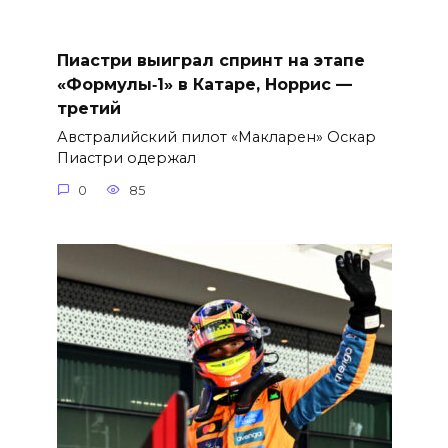
Пиастри выиграл спринт на этапе
«Формулы‑1» в Катаре, Норрис —
третий
Австралийский пилот «Макларен» Оскар
Пиастри одержал
0
85