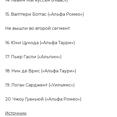
14. Кевин Магнуссен («Хаас»)
15. Валттери Боттас («Альфа Ромео»)
Не вышли во второй сегмент:
16. Юки Цунода («Альфа Таури»)
17. Пьер Гасли («Альпин»)
18. Ник де Врис («Альфа Таури»)
19. Логан Сарджент («Уильямс»)
20. Чжоу Гуаньюй («Альфа Ромео»)
Источник