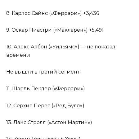
8. Карлос Сайнс («Феррари») +3,436
9. Оскар Пиастри («Макларен») +5,491
10. Алекс Албон («Уильямс») — не показал
времени
Не вышли в третий сегмент:
11. Шарль Леклер («Феррари»)
12. Серхио Перес («Ред Булл»)
13. Ланс Стролл («Астон Мартин»)