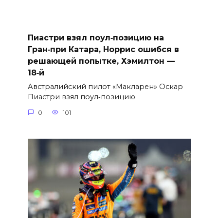
Пиастри взял поул‑позицию на
Гран‑при Катара, Норрис ошибся в
решающей попытке, Хэмилтон —
18‑й
Австралийский пилот «Макларен» Оскар
Пиастри взял поул‑позицию
0
101