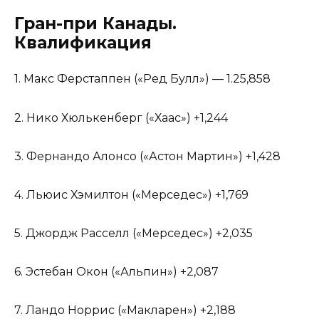
Гран-при Канады.
Квалификация
1. Макс Ферстаппен («Ред Булл») — 1.25,858
2. Нико Хюлькенберг («Хаас») +1,244
3. Фернандо Алонсо («Астон Мартин») +1,428
4. Льюис Хэмилтон («Мерседес») +1,769
5. Джордж Расселл («Мерседес») +2,035
6. Эстебан Окон («Альпин») +2,087
7. Ландо Норрис («Макларен») +2,188