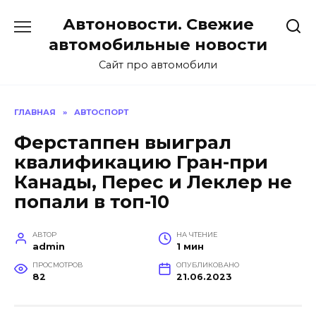
Перейти
Автоновости. Свежие
к
содержанию
автомобильные новости
Сайт про автомобили
ГЛАВНАЯ
»
АВТОСПОРТ
Ферстаппен выиграл
квалификацию Гран-при
Канады, Перес и Леклер не
попали в топ-10
АВТОР
НА ЧТЕНИЕ
admin
1 мин
ПРОСМОТРОВ
ОПУБЛИКОВАНО
82
21.06.2023