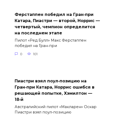
Ферстаппен победил на Гран‑при
Катара, Пиастри — второй, Норрис —
четвертый, чемпион определится
на последнем этапе
Пилот «Ред Булл» Макс Ферстаппен
победил на Гран‑при
0
101
Пиастри взял поул‑позицию на
Гран‑при Катара, Норрис ошибся в
решающей попытке, Хэмилтон —
18‑й
Австралийский пилот «Макларен» Оскар
Пиастри взял поул‑позицию