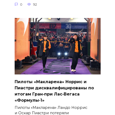
0
92
Пилоты «Макларена» Норрис и
Пиастри дисквалифицированы по
итогам Гран‑при Лас‑Вегаса
«Формулы‑1»
Пилоты «Макларена» Ландо Норрис
и Оскар Пиастри потеряли