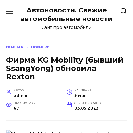
Перейти
Автоновости. Свежие
к
содержанию
автомобильные новости
Сайт про автомобили
ГЛАВНАЯ
»
НОВИНКИ
Фирма KG Mobility (бывший
SsangYong) обновила
Rexton
АВТОР
НА ЧТЕНИЕ
admin
3 мин
ПРОСМОТРОВ
ОПУБЛИКОВАНО
67
03.05.2023