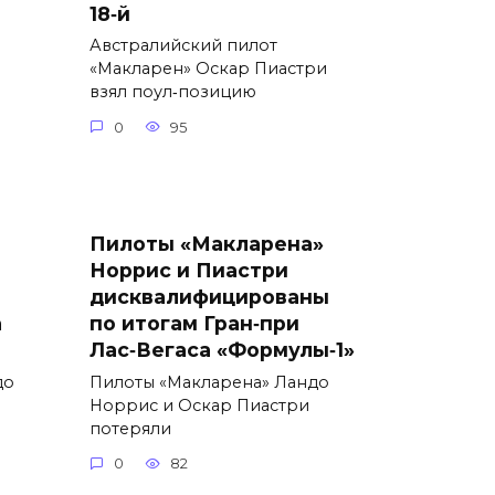
18‑й
Австралийский пилот
«Макларен» Оскар Пиастри
взял поул‑позицию
0
95
Пилоты «Макларена»
Норрис и Пиастри
дисквалифицированы
а
по итогам Гран‑при
Лас‑Вегаса «Формулы‑1»
до
Пилоты «Макларена» Ландо
Норрис и Оскар Пиастри
потеряли
0
82