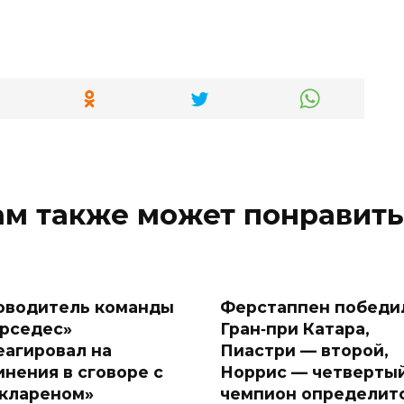
ам также может понравить
оводитель команды
Ферстаппен победи
рседес»
Гран‑при Катара,
еагировал на
Пиастри — второй,
инения в сговоре с
Норрис — четвертый
клареном»
чемпион определит