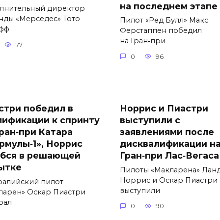
на последнем этапе
лнительный директор
нды «Мерседес» Тото
Пилот «Ред Булл» Макс
фф
Ферстаппен победил
на Гран‑при
77
0
96
стри победил в
Норрис и Пиастри
лификации к спринту
выступили с
Гран‑при Катара
заявлениями после
рмулы‑1», Норрис
дисквалификации н
бся в решающей
Гран‑при Лас‑Вегаса
ытке
Пилоты «Макларена» Лан
Норрис и Оскар Пиастри
ралийский пилот
выступили
ларен» Оскар Пиастри
рал
0
90
84