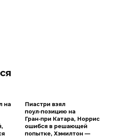
ся
л на
Пиастри взял
поул‑позицию на
Гран‑при Катара, Норрис
,
ошибся в решающей
ся
попытке, Хэмилтон —