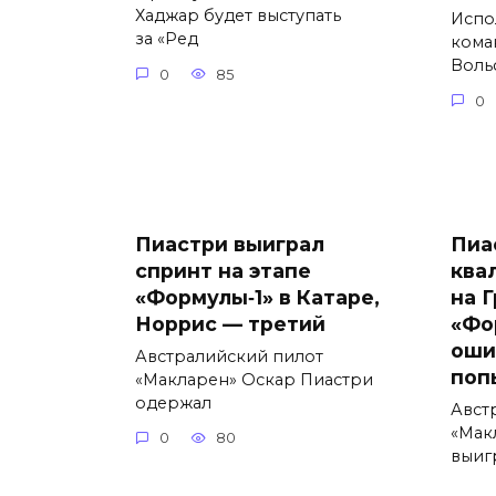
Хаджар будет выступать
Испо
за «Ред
кома
Воль
0
85
0
Пиастри выиграл
Пиа
спринт на этапе
ква
«Формулы‑1» в Катаре,
на 
Норрис — третий
«Фо
оши
Австралийский пилот
поп
«Макларен» Оскар Пиастри
одержал
Авст
«Мак
0
80
выиг
0