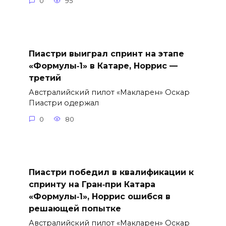
0
95
Пиастри выиграл спринт на этапе
«Формулы‑1» в Катаре, Норрис —
третий
Австралийский пилот «Макларен» Оскар
Пиастри одержал
0
80
Пиастри победил в квалификации к
спринту на Гран‑при Катара
«Формулы‑1», Норрис ошибся в
решающей попытке
Австралийский пилот «Макларен» Оскар