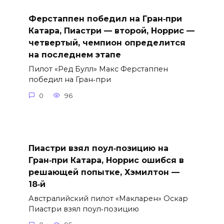
Ферстаппен победил на Гран‑при
Катара, Пиастри — второй, Норрис —
четвертый, чемпион определится
на последнем этапе
Пилот «Ред Булл» Макс Ферстаппен
победил на Гран‑при
0
96
Пиастри взял поул‑позицию на
Гран‑при Катара, Норрис ошибся в
решающей попытке, Хэмилтон —
18‑й
Австралийский пилот «Макларен» Оскар
Пиастри взял поул‑позицию