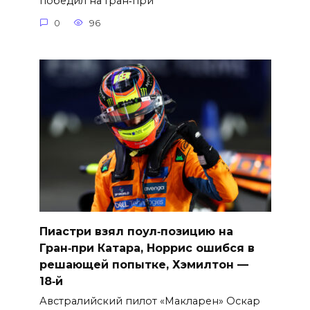
победил на Гран‑при
0
96
Пиастри взял поул‑позицию на
Гран‑при Катара, Норрис ошибся в
решающей попытке, Хэмилтон —
18‑й
Австралийский пилот «Макларен» Оскар