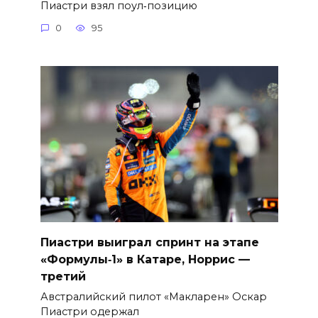
Пиастри взял поул‑позицию
0
95
Пиастри выиграл спринт на этапе
«Формулы‑1» в Катаре, Норрис —
третий
Австралийский пилот «Макларен» Оскар
Пиастри одержал