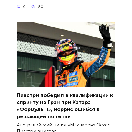
0
80
Пиастри победил в квалификации к
спринту на Гран‑при Катара
«Формулы‑1», Норрис ошибся в
решающей попытке
Австралийский пилот «Макларен» Оскар
Пиастри выиграл