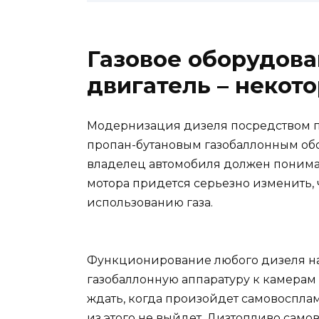
Газовое оборудова
двигатель – некот
Модернизация дизеля посредством пе
пропан-бутановым газобаллонным об
владелец автомобиля должен понимат
мотора придется серьезно изменить, 
использованию газа.
Функционирование любого дизеля на
газобаллонную аппаратуру к камерам с
ждать, когда произойдет самовоспла
из этого не выйдет. Дизтопливо само