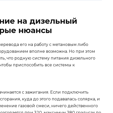
ние на дизельный
орые нюансы
ревода его на работу с метановым либо
орудованием вполне возможна. Но при этом
ь, что родную систему питания дизельного
чтобы приспособить все системы к
чинается с зажигания. Если подключить
горания, куда до этого подавалась солярка, и
менение газовой смеси, ничего действенного
возгорается при 320, максимум 380 градусах по