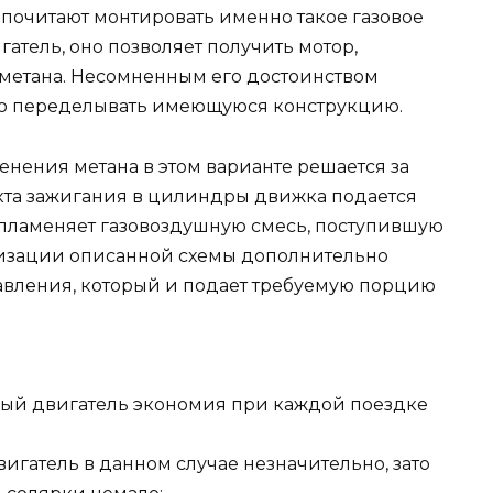
почитают монтировать именно такое газовое
тель, оно позволяет получить мотор,
 метана. Несомненным его достоинством
ьно переделывать имеющуюся конструкцию.
нения метана в этом варианте решается за
такта зажигания в цилиндры движка подается
спламеняет газовоздушную смесь, поступившую
ализации описанной схемы дополнительно
авления, который и подает требуемую порцию
игатель в данном случае незначительно, зато