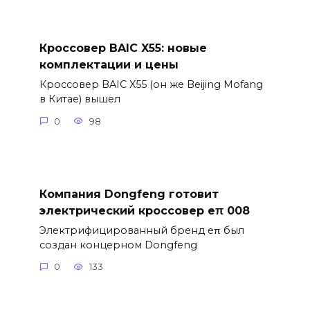
Кроссовер BAIC X55: новые
комплектации и цены
Кроссовер BAIC X55 (он же Beijing Mofang
в Китае) вышел
0
98
Компания Dongfeng готовит
электрический кроссовер eπ 008
Электрифицированный бренд eπ был
создан концерном Dongfeng
0
133