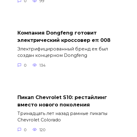
0
99
Компания Dongfeng готовит
электрический кроссовер eπ 008
Электрифицированный бренд eπ был
создан концерном Dongfeng
0
134
Пикап Chevrolet S10: рестайлинг
вместо нового поколения
Тринадцать лет назад рамные пикапы
Chevrolet Colorado
0
120