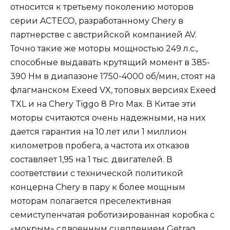
относится к третьему поколению моторов
серии ACTECO, разработанному Chery в
партнерстве с австрийской компанией AV.
Точно такие же моторы мощностью 249 л.с.,
способные выдавать крутящий момент в 385-
390 Нм в диапазоне 1750-4000 об/мин, стоят на
флагманском Exeed VX, топовых версиях Exeed
TXL и на Chery Tiggo 8 Pro Max. В Китае эти
моторы считаются очень надежными, на них
дается гарантия на 10 лет или 1 миллион
километров пробега, а частота их отказов
составляет 1,95 на 1 тыс. двигателей. В
соответствии с технической политикой
концерна Chery в пару к более мощным
моторам полагается преселективная
семиступенчатая роботизированная коробка с
«мокрым» сдвоенным сцеплением Getrag