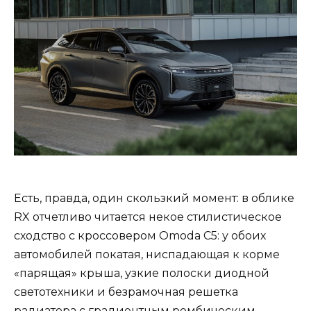
Есть, правда, один скользкий момент: в облике
RX отчетливо читается некое стилистическое
сходство с кроссовером Omoda C5: у обоих
автомобилей покатая, ниспадающая к корме
«парящая» крыша, узкие полоски диодной
светотехники и безрамочная решетка
радиатора с градиентным ромбическим