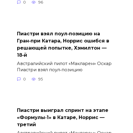
0
96
Пиастри взял поул‑позицию на
Гран‑при Катара, Норрис ошибся в
решающей попытке, Хэмилтон —
18‑й
Австралийский пилот «Макларен» Оскар
Пиастри взял поул‑позицию
0
95
Пиастри выиграл спринт на этапе
«Формулы‑1» в Катаре, Норрис —
третий