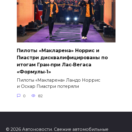
Пилоты «Макларена» Норрис и
Пиастри дисквалифицированы по
итогам Гран‑при Лас‑Вегаса
«Формулы‑1»
Пилоты «Макларена» Ландо Норрис
и Оскар Пиастри потеряли
0
82
© 2026 Автоновости. Свежие автомобильные