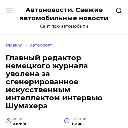
Перейти
Автоновости. Свежие
к
содержанию
автомобильные новости
Сайт про автомобили
ГЛАВНАЯ
»
АВТОСПОРТ
Главный редактор
немецкого журнала
уволена за
сгенерированное
искусственным
интеллектом интервью
Шумахера
АВТОР
НА ЧТЕНИЕ
admin
1 мин