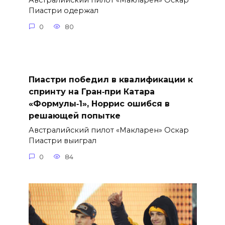
Австралийский пилот «Макларен» Оскар
Пиастри одержал
0
80
Пиастри победил в квалификации к
спринту на Гран‑при Катара
«Формулы‑1», Норрис ошибся в
решающей попытке
Австралийский пилот «Макларен» Оскар
Пиастри выиграл
0
84