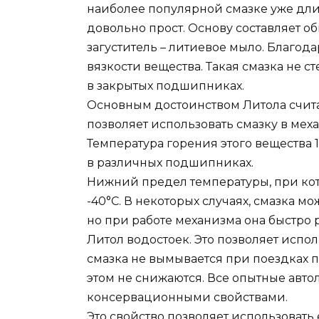
наиболее популярной смазке уже длит
довольно прост. Основу составляет о
загуститель – литиевое мыло. Благод
вязкости вещества. Такая смазка не ст
в закрытых подшипниках.
Основным достоинством Литола счита
позволяет использовать смазку в мех
Температура горения этого вещества 1
в различных подшипниках.
Нижний предел температуры, при кот
-40°C. В некоторых случаях, смазка мо
но при работе механизма она быстро р
Литол водостоек. Это позволяет испол
смазка не вымывается при поездках п
этом не снижаются. Все опытные авто
консервационными свойствами.
Это свойство позволяет использовать