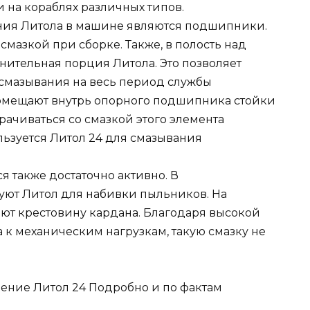
и на кораблях различных типов.
ния Литола в машине являются подшипники.
мазкой при сборке. Также, в полость над
ительная порция Литола. Это позволяет
смазывания на весь период службы
омещают внутрь опорного подшипника стойки
орачиваться со смазкой этого элемента
льзуется Литол 24 для смазывания
я также достаточно активно. В
ют Литол для набивки пыльников. На
ют крестовину кардана. Благодаря высокой
а к механическим нагрузкам, такую смазку не