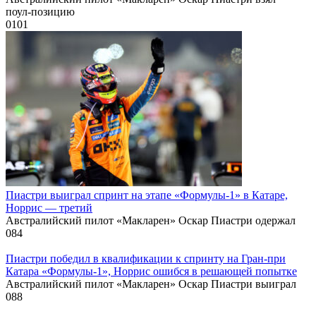
поул‑позицию
0
101
Пиастри выиграл спринт на этапе «Формулы‑1» в Катаре,
Норрис — третий
Австралийский пилот «Макларен» Оскар Пиастри одержал
0
84
Пиастри победил в квалификации к спринту на Гран‑при
Катара «Формулы‑1», Норрис ошибся в решающей попытке
Австралийский пилот «Макларен» Оскар Пиастри выиграл
0
88