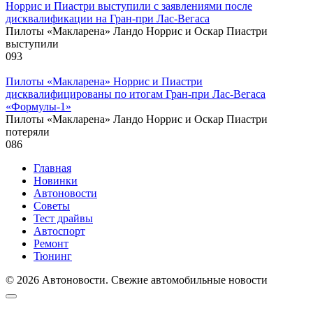
Норрис и Пиастри выступили с заявлениями после
дисквалификации на Гран‑при Лас‑Вегаса
Пилоты «Макларена» Ландо Норрис и Оскар Пиастри
выступили
0
93
Пилоты «Макларена» Норрис и Пиастри
дисквалифицированы по итогам Гран‑при Лас‑Вегаса
«Формулы‑1»
Пилоты «Макларена» Ландо Норрис и Оскар Пиастри
потеряли
0
86
Главная
Новинки
Автоновости
Советы
Тест драйвы
Автоспорт
Ремонт
Тюнинг
© 2026 Автоновости. Свежие автомобильные новости