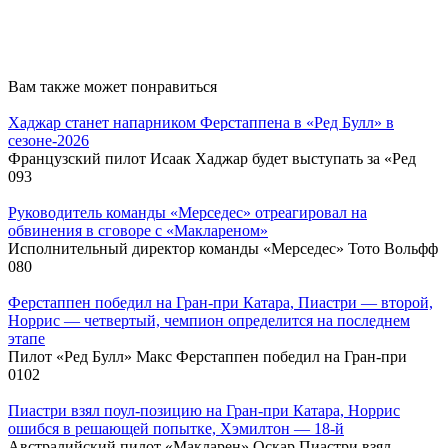
Вам также может понравиться
Хаджар станет напарником Ферстаппена в «Ред Булл» в
сезоне‑2026
Французский пилот Исаак Хаджар будет выступать за «Ред
0
93
Руководитель команды «Мерседес» отреагировал на
обвинения в сговоре с «Маклареном»
Исполнительный директор команды «Мерседес» Тото Вольфф
0
80
Ферстаппен победил на Гран‑при Катара, Пиастри — второй,
Норрис — четвертый, чемпион определится на последнем
этапе
Пилот «Ред Булл» Макс Ферстаппен победил на Гран‑при
0
102
Пиастри взял поул‑позицию на Гран‑при Катара, Норрис
ошибся в решающей попытке, Хэмилтон — 18‑й
Австралийский пилот «Макларен» Оскар Пиастри взял