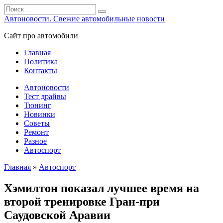
Перейти
Search
к
for:
Автоновости. Свежие автомобильные новости
содержанию
Сайт про автомобили
Главная
Политика
Контакты
Автоновости
Тест драйвы
Тюнинг
Новинки
Советы
Ремонт
Разное
Автоспорт
Главная
»
Автоспорт
Хэмилтон показал лучшее время на
второй тренировке Гран-при
Саудовской Аравии