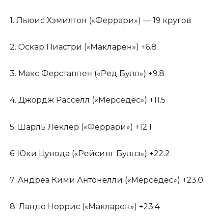
1. Льюис Хэмилтон («Феррари») — 19 кругов
2. Оскар Пиастри («Макларен») +6.8
3. Макс Ферстаппен («Ред Булл») +9.8
4. Джордж Расселл («Мерседес») +11.5
5. Шарль Леклер («Феррари») +12.1
6. Юки Цунода («Рейсинг Буллз») +22.2
7. Андреа Кими Антонелли («Мерседес») +23.0
8. Ландо Норрис («Макларен») +23.4