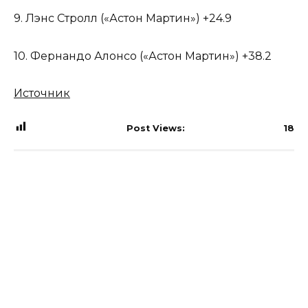
9. Лэнс Стролл («Астон Мартин») +24.9
10. Фернандо Алонсо («Астон Мартин») +38.2
Источник
Post Views:
18