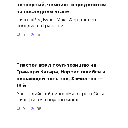
четвертый, чемпион определится
на последнем этапе
Пилот «Ред Булл» Макс Ферстаппен
победил на Гран‑при
0
96
Пиастри взял поул‑позицию на
Гран‑при Катара, Норрис ошибся в
решающей попытке, Хэмилтон —
18‑й
Австралийский пилот «Макларен» Оскар
Пиастри взял поул‑позицию
0
95