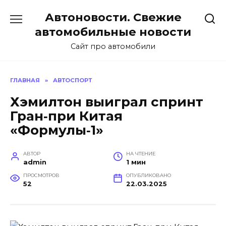
Перейти
Автоновости. Свежие
к
содержанию
автомобильные новости
Сайт про автомобили
ГЛАВНАЯ
»
АВТОСПОРТ
Хэмилтон выиграл спринт
Гран‑при Китая
«Формулы‑1»
АВТОР
НА ЧТЕНИЕ
admin
1 мин
ПРОСМОТРОВ
ОПУБЛИКОВАНО
52
22.03.2025