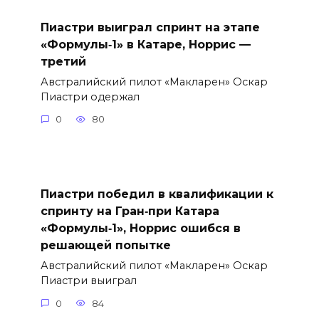
Пиастри выиграл спринт на этапе
«Формулы‑1» в Катаре, Норрис —
третий
Австралийский пилот «Макларен» Оскар
Пиастри одержал
0
80
Пиастри победил в квалификации к
спринту на Гран‑при Катара
«Формулы‑1», Норрис ошибся в
решающей попытке
Австралийский пилот «Макларен» Оскар
Пиастри выиграл
0
84