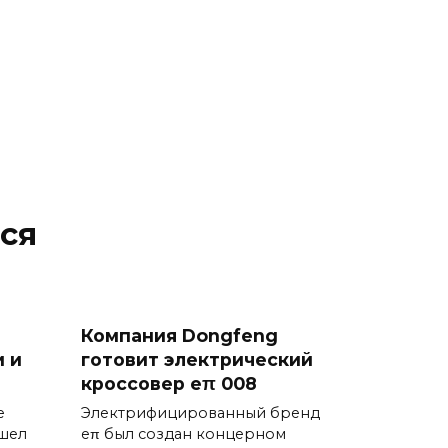
ся
Компания Dongfeng
 и
готовит электрический
кроссовер eπ 008
е
Электрифицированный бренд
ышел
eπ был создан концерном