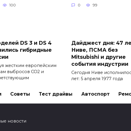
100
0
99
оделей DS 3 и DS 4
Дайджест дня: 47 л
вились гибридные
Ниве, ПСМА без
сии
Mitsubishi и другие
события индустрии
уя жестким европейским
ам выбросов CO2 и
Сегодня Ниве исполнилос
ветствующим
лет: 5 апреля 1977 года
101
0
87
и
Советы
Тест драйвы
Автоспорт
Рем
ные новости