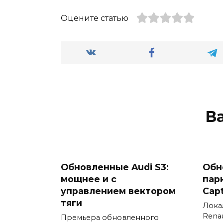
Оцените статью
В
Обновленные Audi S3:
Обн
мощнее и с
пар
управлением вектором
Cap
тяги
Лока
Renau
Премьера обновленного