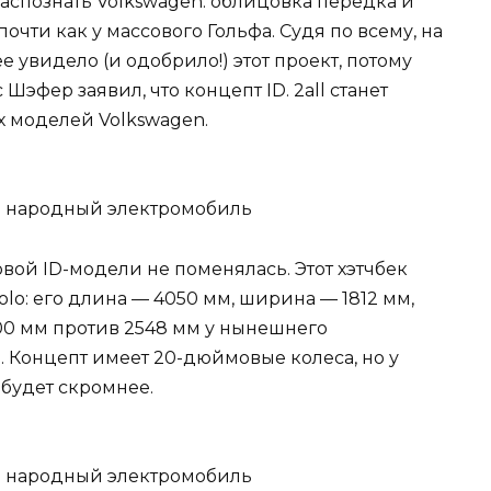
спознать Volkswagen: облицовка передка и
очти как у массового Гольфа. Судя по всему, на
 увидело (и одобрило!) этот проект, потому
Шэфер заявил, что концепт ID. 2all станет
 моделей Volkswagen.
ой ID-модели не поменялась. Этот хэтчбек
olo: его длина — 4050 мм, ширина — 1812 мм,
600 мм против 2548 мм у нынешнего
а. Концепт имеет 20-дюймовые колеса, но у
 будет скромнее.