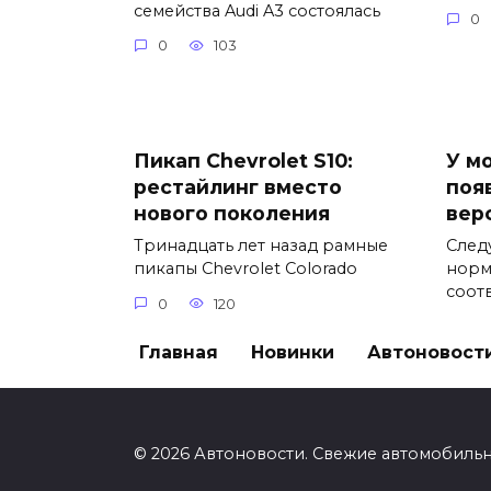
семейства Audi A3 состоялась
0
0
103
Пикап Chevrolet S10:
У м
рестайлинг вместо
поя
нового поколения
вер
Тринадцать лет назад рамные
След
пикапы Chevrolet Colorado
норм
соот
0
120
0
Главная
Новинки
Автоновост
© 2026 Автоновости. Свежие автомобиль