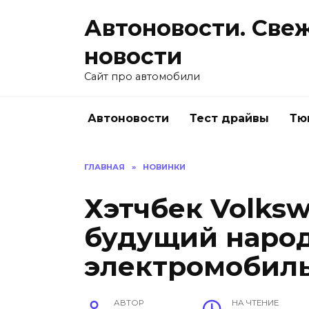
Перейти
Автоновости. Све
к
содержанию
новости
Сайт про автомобили
Автоновости
Тест драйвы
Тю
ГЛАВНАЯ
»
НОВИНКИ
Хэтчбек Volkswa
будущий наро
электромобил
АВТОР
НА ЧТЕНИЕ