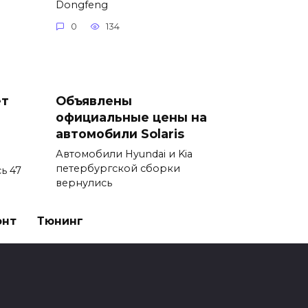
Dongfeng
0
134
ет
Объявлены
официальные цены на
автомобили Solaris
Автомобили Hyundai и Kia
петербургской сборки
ь 47
вернулись
0
77
онт
Тюнинг