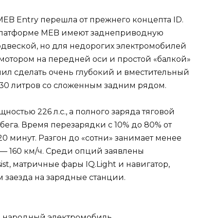
B Entry перешла от прежнего концепта ID.
 платформе MEB имеют заднеприводную
двеской, но для недорогих электромобилей
омотором на передней оси и простой «балкой»
лил сделать очень глубокий и вместительный
330 литров со сложенным задним рядом.
остью 226 л.с., а полного заряда тяговой
бега. Время перезарядки с 10% до 80% от
20 минут. Разгон до «сотни» занимает менее
— 160 км/ч. Среди опций заявлены
st, матричные фары IQ.Light и навигатор,
 заезда на зарядные станции.