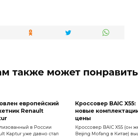
ам также может понравить
овлен европейский
Кроссовер BAIC X55:
кетник Renault
новые комплектации
tur
цены
лизованный в России
Кроссовер BAIC X55 (он ж
lt Kaptur уже давно стал
Beijing Mofang в Китае) в