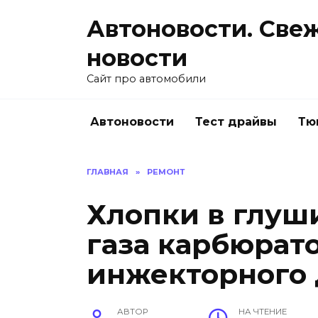
Перейти
Автоновости. Све
к
содержанию
новости
Сайт про автомобили
Автоновости
Тест драйвы
Тю
ГЛАВНАЯ
»
РЕМОНТ
Хлопки в глуш
газа карбюрат
инжекторного 
АВТОР
НА ЧТЕНИЕ