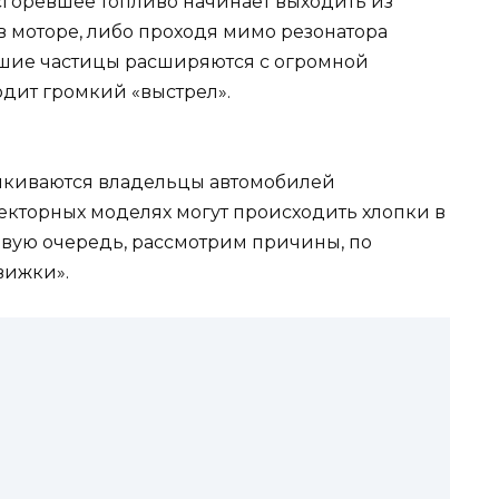
есгоревшее топливо начинает выходить из
 в моторе, либо проходя мимо резонатора
вшие частицы расширяются с огромной
одит громкий «выстрел».
алкиваются владельцы автомобилей
екторных моделях могут происходить хлопки в
ервую очередь, рассмотрим причины, по
вижки».