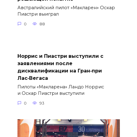
Австралийский пилот «Макларен» Оскар
Пиастри выиграл
0
88
Норрис и Пиастри выступили с
заявлениями после
дисквалификации на Гран‑при
Лас‑Вегаса
Пилоты «Макларена» Ландо Норрис
и Оскар Пиастри выступили
0
93