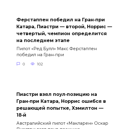
Ферстаппен победил на Гран‑при
Катара, Пиастри — второй, Норрис —
четвертый, чемпион определится
на последнем этапе
Пилот «Ред Булл» Макс Ферстаппен
победил на Гран‑при
0
102
Пиастри взял поул‑позицию на
Гран‑при Катара, Норрис ошибся в
решающей попытке, Хэмилтон —
18‑й
Австралийский пилот «Макларен» Оскар