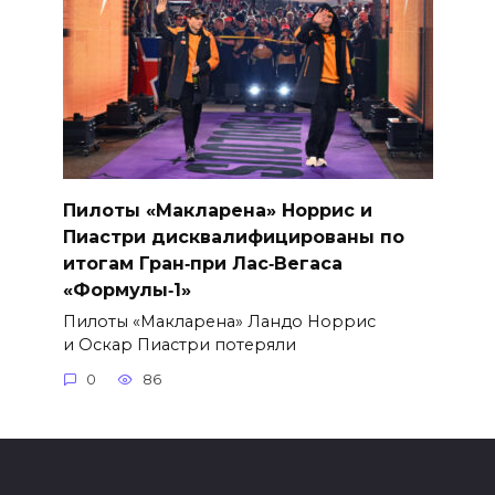
Пилоты «Макларена» Норрис и
Пиастри дисквалифицированы по
итогам Гран‑при Лас‑Вегаса
«Формулы‑1»
Пилоты «Макларена» Ландо Норрис
и Оскар Пиастри потеряли
0
86