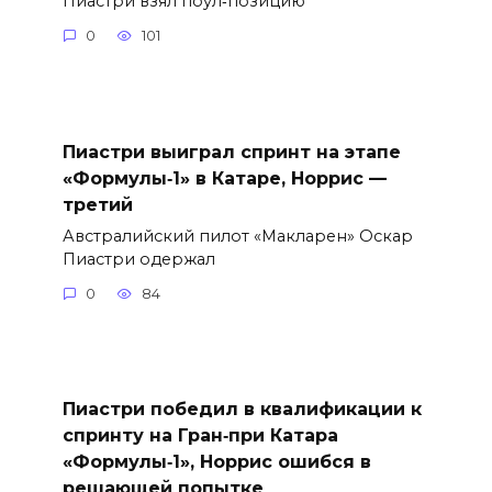
Пиастри взял поул‑позицию
0
101
Пиастри выиграл спринт на этапе
«Формулы‑1» в Катаре, Норрис —
третий
Австралийский пилот «Макларен» Оскар
Пиастри одержал
0
84
Пиастри победил в квалификации к
спринту на Гран‑при Катара
«Формулы‑1», Норрис ошибся в
решающей попытке