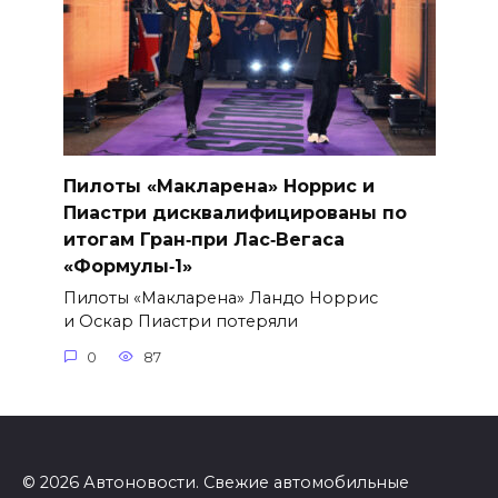
Пилоты «Макларена» Норрис и
Пиастри дисквалифицированы по
итогам Гран‑при Лас‑Вегаса
«Формулы‑1»
Пилоты «Макларена» Ландо Норрис
и Оскар Пиастри потеряли
0
87
© 2026 Автоновости. Свежие автомобильные