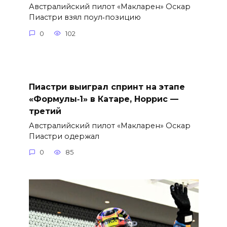
Австралийский пилот «Макларен» Оскар
Пиастри взял поул‑позицию
0
102
Пиастри выиграл спринт на этапе
«Формулы‑1» в Катаре, Норрис —
третий
Австралийский пилот «Макларен» Оскар
Пиастри одержал
0
85