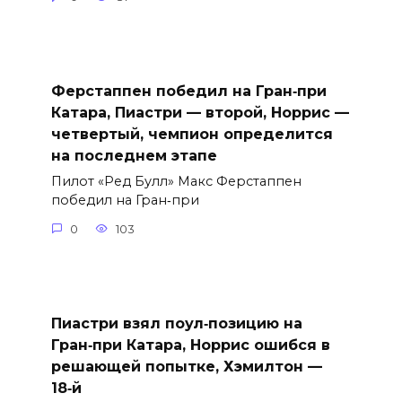
Ферстаппен победил на Гран‑при
Катара, Пиастри — второй, Норрис —
четвертый, чемпион определится
на последнем этапе
Пилот «Ред Булл» Макс Ферстаппен
победил на Гран‑при
0
103
Пиастри взял поул‑позицию на
Гран‑при Катара, Норрис ошибся в
решающей попытке, Хэмилтон —
18‑й