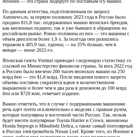
Японии — эта страна лидирует по поставкам б/у машин.
По данным агентства, подготовленным по запросу
Autonews.ru, за первую половину 2023 года в России было
продано 811,8 тыс. подержанных машин японских брендов,
как ввезенных недавно, так и уже бывших в обращении на
российском рынке. Ровно половина из них — это машины с
объем двигателя более 1,9 л. За полгода они разошлись
тиражом в 405,9 тыс. единиц — на 35% больше, чем в
январе — июне 2022-го.
Японская газета Yomiuri приводит следующую статистику со
ссылкой на Министерство финансов страны. За весь 2022 год
в Россию было ввезено 200 тысяч японских машин на 250
млрд йен — это $1,8 млрд. После введения нового запрета
объемы поставок сократятся вдвое в количественном
выражении и более чем в два раза в денежном до 100 млрд
йен или $720 млн, отмечает издание.
Важно отметить, что в случае с подержанными машинами
речь идет почти исключительно о моделях с правым рулем,
которые популярны в восточной части России. Так, нельзя
будет ввезти популярные Toyota Harrier и Crown, минивэны
Honda Stepwgn и Mitsubishi Delica, а также самый популярный
в России электромобиль Nissan Leaf. Кроме того, из Японии в
очень небольших количествах везли даже подержанные