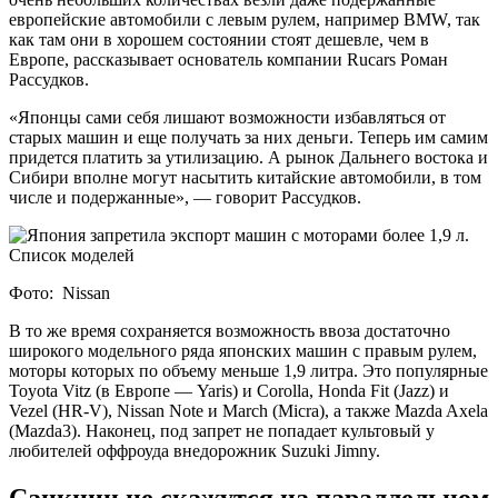
европейские автомобили с левым рулем, например BMW, так
как там они в хорошем состоянии стоят дешевле, чем в
Европе, рассказывает основатель компании Rucars Роман
Рассудков.
«Японцы сами себя лишают возможности избавляться от
старых машин и еще получать за них деньги. Теперь им самим
придется платить за утилизацию. А рынок Дальнего востока и
Сибири вполне могут насытить китайские автомобили, в том
числе и подержанные», — говорит Рассудков.
Фото: Nissan
В то же время сохраняется возможность ввоза достаточно
широкого модельного ряда японских машин с правым рулем,
моторы которых по объему меньше 1,9 литра. Это популярные
Toyota Vitz (в Европе — Yaris) и Corolla, Honda Fit (Jazz) и
Vezel (HR-V), Nissan Note и March (Micra), а также Mazda Axela
(Mazda3). Наконец, под запрет не попадает культовый у
любителей оффроуда внедорожник Suzuki Jimny.
Санкции не скажутся на параллельном