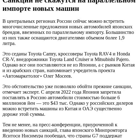
импорте новых машин
В центральных регионах России сейчас можно встретить
многочисленные предложения новых автомобилей японских
брендов, ввезенных по параллельному импорту. Большинство
из них также оснащаются двигателями объемом более 1,9
литра.
Это седаны Toyota Camry, кроссоверы Toyota RAV4 и Honda
CR-V, внедорожники Toyota Land Cruiser и Mitsubishi Pajero.
Однако все они поставляются не из Японии, а с рынков Китая
и из арабских стран, напоминает учредитель проекта
«Автомаркетолог» Олег Мосеев.
Это обстоятельство уже позволяло обойти прежние санкции,
отмечает эксперт. С апреля 2022 года Япония запретила
поставлять в Россию автомобили стоимостью больше 6
миллионов йен — это $43 тыс. Однако у российских дилеров
можно встретить машины из Китая и ОАЭ существенно
дороже этой суммы.
Тем не менее, на пресс-конференции, приуроченной к
введению новых санкций, глава японского Минпромторга
Яситоси Нисимура пообещал, что страны G7 поддержат