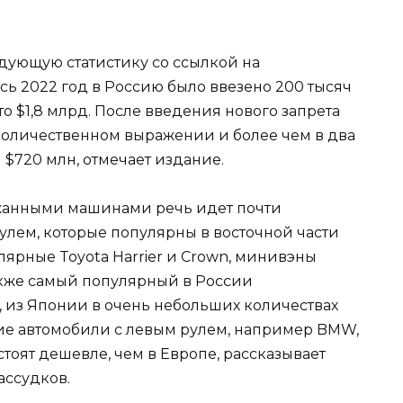
едующую статистику со ссылкой на
сь 2022 год в Россию было ввезено 200 тысяч
о $1,8 млрд. После введения нового запрета
 количественном выражении и более чем в два
 $720 млн, отмечает издание.
ержанными машинами речь идет почти
улем, которые популярны в восточной части
улярные Toyota Harrier и Crown, минивэны
 также самый популярный в России
о, из Японии в очень небольших количествах
е автомобили с левым рулем, например BMW,
стоят дешевле, чем в Европе, рассказывает
ассудков.