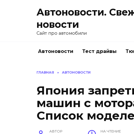
Перейти
Автоновости. Све
к
содержанию
новости
Сайт про автомобили
Автоновости
Тест драйвы
Тю
ГЛАВНАЯ
»
АВТОНОВОСТИ
Япония запрет
машин с мотора
Список модел
АВТОР
НА ЧТЕНИЕ