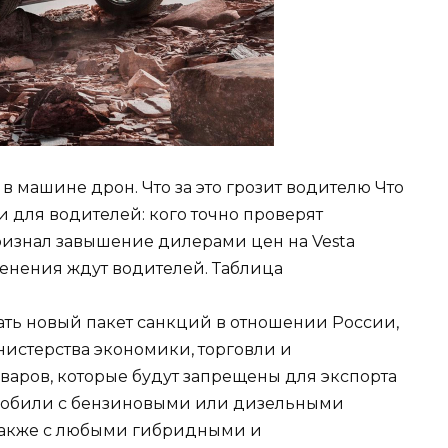
в машине дрон. Что за это грозит водителю Что
 для водителей: кого точно проверят
ризнал завышение дилерами цен на Vesta
менения ждут водителей. Таблица
вать новый пакет санкций в отношении России,
нистерства экономики, торговли и
аров, которые будут запрещены для экспорта
омобили с бензиновыми или дизельными
а также с любыми гибридными и