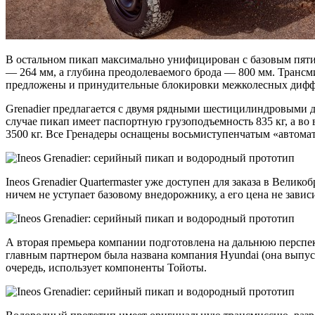
В остальном пикап максимально унифицирован с базовым пяти
— 264 мм, а глубина преодолеваемого брода — 800 мм. Транс
предложены и принудительные блокировки межколесных дифф
Grenadier предлагается с двумя рядными шестицилиндровыми дв
случае пикап имеет паспортную грузоподъемность 835 кг, а во 
3500 кг. Все Гренадеры оснащены восьмиступенчатым «автомат
Ineos Grenadier Quartermaster уже доступен для заказа в Вели
ничем не уступает базовому внедорожнику, а его цена не завис
А вторая премьера компании подготовлена на дальнюю перспек
главным партнером была названа компания Hyundai (она выпус
очередь, использует компоненты Тойоты.