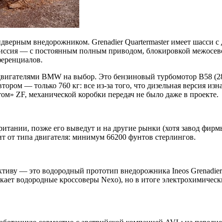
дверным внедорожником. Grenadier Quartermaster имеет шасси 
миссия — с постоянным полным приводом, блокировкой межосев
еренциалов.
игателями BMW на выбор. Это бензиновый турбомотор B58 (286 л
втором — только 760 кг: все из-за того, что дизельная версия и
ом» ZF, механической коробки передач не было даже в проекте.
кобритании, позже его выведут и на другие рынки (хотя завод фи
ит от типа двигателя: минимум 66200 фунтов стерлингов.
тиву — это водородный прототип внедорожника Ineos Grenadier.
кает водородные кроссоверы Nexo), но в итоге электрохимичес