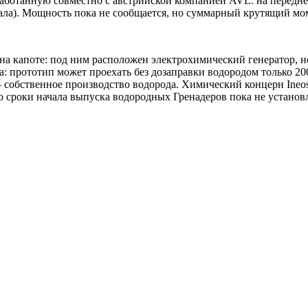
ботанную совместно с австрийской компанией AVL: на передней
ала). Мощность пока не сообщается, но суммарный крутящий м
а капоте: под ним расположен электрохимический генератор, но
да: прототип может проехать без дозаправки водородом только 2
собственное производство водорода. Химический концерн Ineos,
о сроки начала выпуска водородных Гренадеров пока не установ