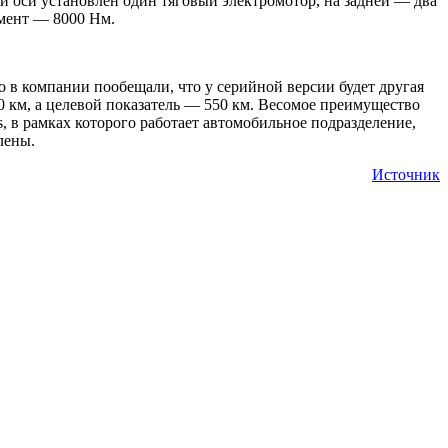
 оси установлен один тяговый электромотор, на задней — два
омент — 8000 Нм.
 в компании пообещали, что у серийной версии будет другая
00 км, а целевой показатель — 550 км. Весомое преимущество
 в рамках которого работает автомобильное подразделение,
лены.
Источник