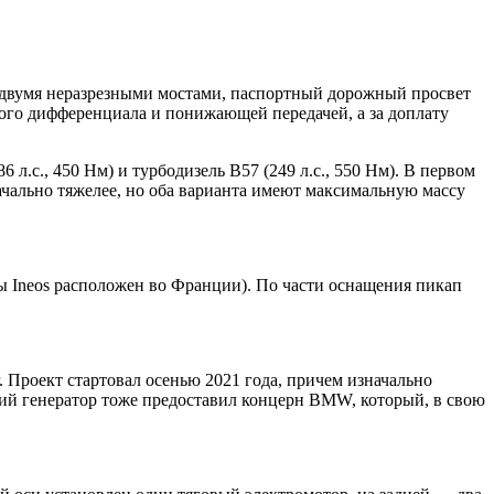
с двумя неразрезными мостами, паспортный дорожный просвет
ого дифференциала и понижающей передачей, а за доплату
.с., 450 Нм) и турбодизель B57 (249 л.с., 550 Нм). В первом
значально тяжелее, но оба варианта имеют максимальную массу
рмы Ineos расположен во Франции). По части оснащения пикап
 Проект стартовал осенью 2021 года, причем изначально
кий генератор тоже предоставил концерн BMW, который, в свою