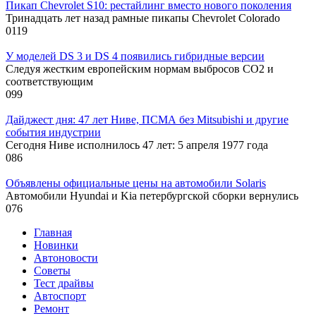
Пикап Chevrolet S10: рестайлинг вместо нового поколения
Тринадцать лет назад рамные пикапы Chevrolet Colorado
0
119
У моделей DS 3 и DS 4 появились гибридные версии
Следуя жестким европейским нормам выбросов CO2 и
соответствующим
0
99
Дайджест дня: 47 лет Ниве, ПСМА без Mitsubishi и другие
события индустрии
Сегодня Ниве исполнилось 47 лет: 5 апреля 1977 года
0
86
Объявлены официальные цены на автомобили Solaris
Автомобили Hyundai и Kia петербургской сборки вернулись
0
76
Главная
Новинки
Автоновости
Советы
Тест драйвы
Автоспорт
Ремонт