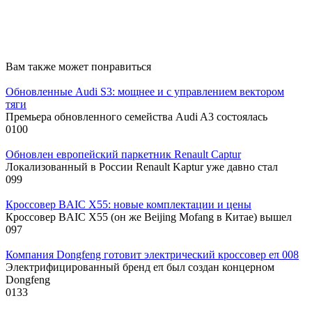
Вам также может понравиться
Обновленные Audi S3: мощнее и с управлением вектором
тяги
Премьера обновленного семейства Audi A3 состоялась
0
100
Обновлен европейский паркетник Renault Captur
Локализованный в России Renault Kaptur уже давно стал
0
99
Кроссовер BAIC X55: новые комплектации и цены
Кроссовер BAIC X55 (он же Beijing Mofang в Китае) вышел
0
97
Компания Dongfeng готовит электрический кроссовер eπ 008
Электрифицированный бренд eπ был создан концерном
Dongfeng
0
133