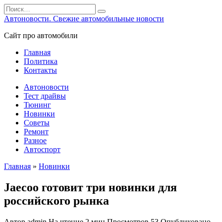
Перейти
Search
к
for:
Автоновости. Свежие автомобильные новости
содержанию
Сайт про автомобили
Главная
Политика
Контакты
Автоновости
Тест драйвы
Тюнинг
Новинки
Советы
Ремонт
Разное
Автоспорт
Главная
»
Новинки
Jaecoo готовит три новинки для
российского рынка
Автор
admin
На чтение
2 мин
Просмотров
53
Опубликовано