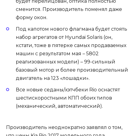
будет перелицован, оптика полностью
сменится. Производитель поменял даже
форму окон.
Под капотом нового флагмана будет стоять
набор агрегатов от Hyundai Solaris (он,
кстати, тоже в пятерке самых продаваемых
машин с результатом мая – 5802
реализованных модели) – 99-сильный
базовый мотор и более производительный
двигатель на 123 «лошадки».
Все новые седаны/хэтчбеки Rio оснастят
шестискоростными КПП обоих типов
(механический, автоматический).
Производитель неоднократно заявлял о том,
что цены Kia Rio 2017 модельного года