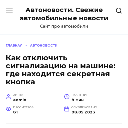
Перейти
Автоновости. Свежие
к
содержанию
автомобильные новости
Сайт про автомобили
ГЛАВНАЯ
»
АВТОНОВОСТИ
Как отключить
сигнализацию на машине:
где находится секретная
кнопка
АВТОР
НА ЧТЕНИЕ
admin
8 мин
ПРОСМОТРОВ
ОПУБЛИКОВАНО
81
08.05.2023