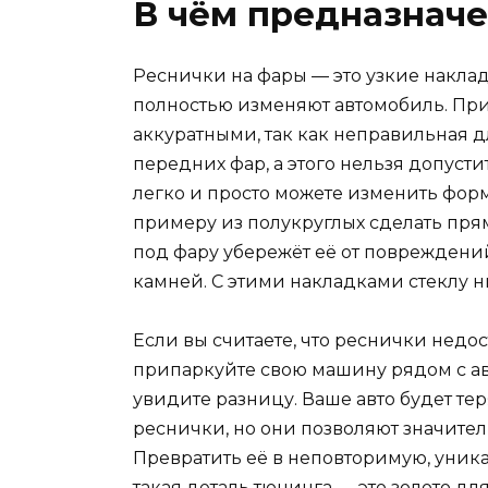
В чём предназначе
Реснички на фары — это узкие накла
полностью изменяют автомобиль. При 
аккуратными, так как неправильная дл
передних фар, а этого нельзя допуст
легко и просто можете изменить фор
примеру из полукруглых сделать прям
под фару убережёт её от повреждени
камней. С этими накладками стеклу ни
Если вы считаете, что реснички недо
припаркуйте свою машину рядом с ав
увидите разницу. Ваше авто будет теря
реснички, но они позволяют значите
Превратить её в неповторимую, уник
такая деталь тюнинга — это золото дл