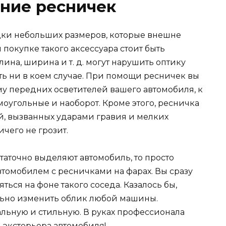
ние ресничек
дки небольших размеров, которые внешне
покупке такого аксессуара стоит быть
ина, ширина и т. д. могут нарушить оптику
ить ни в коем случае. При помощи ресничек вы
му передних осветителей вашего автомобиля, к
оугольные и наоборот. Кроме этого, ресничка
й, вызванных ударами гравия и мелких
чего не грозит.
статочно выделяют автомобиль, то просто
томобилем с ресничками на фарах. Вы сразу
ться на фоне такого соседа. Казалось бы,
льно изменить облик любой машины.
альную и стильную. В руках профессионала
я экстерьера автомобиля!