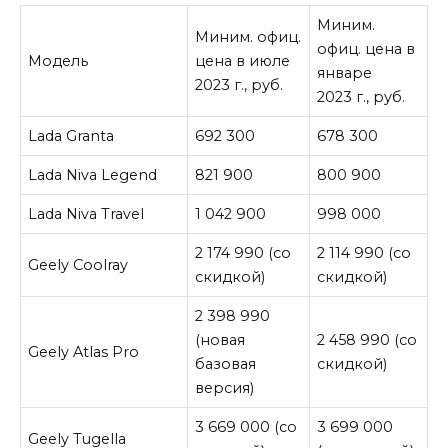
Миним.
Миним. офиц.
офиц. цена в
Модель
цена в июле
январе
2023 г., руб.
2023 г., руб.
Lada Granta
692 300
678 300
Lada Niva Legend
821 900
800 900
Lada Niva Travel
1 042 900
998 000
2 174 990 (со
2 114 990 (со
Geely Coolray
скидкой)
скидкой)
2 398 990
(новая
2 458 990 (со
Geely Atlas Pro
базовая
скидкой)
версия)
3 669 000 (со
3 699 000
Geely Tugella