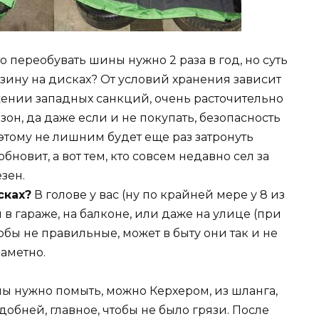
 переобувать шины нужно 2 раза в год, но суть
зину на дисках? От условий хранения зависит
жении западных санкций, очень расточительно
н, да даже если и не покупать, безопасность
этому не лишним будет еще раз затронуть
обновит, а вот тем, кто совсем недавно сел за
зен.
сках?
В голове у вас (ну по крайней мере у 8 из
 в гараже, на балконе, или даже на улице (при
собы не правильные, может в быту они так и не
заметно.
ы нужно помыть, можно Керхером, из шланга,
добней, главное, чтобы не было грязи. После