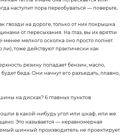
когда наступит пора переобуваться — поверьте,
как гвозди на дороге, только от них покрышка
инами от пересыхания. На глаз, вы их врятли
е-менее мелкого осколка оно просто лопнет.
о ли), тоже действуют практически как
верхность резину попадает бензин, масло,
будет беда. Они начнут его разъедать, плавно,
вошли в какой-нибудь угол или шкаф, или же
ещено. Это называется — неравномерная
няемый шинный производитель не проектирует