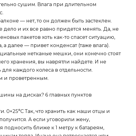
тельно сушим. Влага при длительном
с.
алконе — нет, то он должен быть застеклен.
е дело и их все равно придется менять. Да, не
новых пакетов хоть как-то спасет ситуацию,
 а далее — привет конденсат (таже влага).
ециальные нетканые мешки, они конечно стоят
его хранения, вы наврятли найдете. И не
для каждого колеса в отдельности.
м и проветренным.
ти. 0+25°C Так, что хранить как наши отцы и
получится. А если уговорили жену,
я подносить ближе к 1 метру к батареям,
никам тепла. Иначе она потрескается или