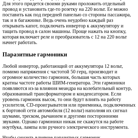
Для этого придется своими руками проложить отдельный
провод и установить где-то розетку на 220 вольт. Ее можно
поставить как под передней панелью со стороны пассажира,
так и в багажнике. Ведь очень неудобно каждый раз
открывать капот, подключать инвертор к аккумулятору и
тащить провод в салон машины. Проще нажать на кнопку,
которая включает реле и преобразователь с 12 на 220 вольт
начнет работать.
Паразитные гармоники
Любой инвертор, работающий от аккумулятора 12 вольт,
помимо напряжения с частотой 50 герц, производит и
огромное количество гармоник, большая часть которых
кратны частоте работы ШИМ-генератора. Эти гармоники
появляются из-за влияния меандра на колебательный контур,
образованный трансформатором и конденсатором. Если
уровень гармоник высок, то они будут влиять на работу
усилителя, CD-проигрывателя или приемника, подключенных
к бортовой сети автомобиля (12 вольт) наполняя их сигнал
шумами, треском, рычанием и другими посторонними
звуками. Однако гармоники никак не скажутся на работе
ноутбука, лампы или ручного электрического инструмента.
Чтобы снизить влияние паразитных гармоник,