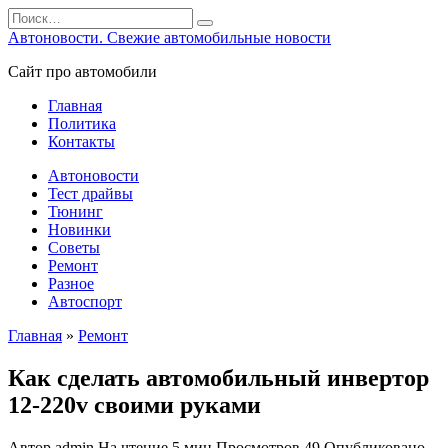
Перейти
Search
к
for:
Автоновости. Свежие автомобильные новости
содержанию
Сайт про автомобили
Главная
Политика
Контакты
Автоновости
Тест драйвы
Тюнинг
Новинки
Советы
Ремонт
Разное
Автоспорт
Главная
»
Ремонт
Как сделать автомобильный инвертор
12-220v своими руками
Автор
admin
На чтение
5 мин
Просмотров
49
Опубликовано