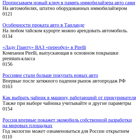
Прописываем новый ключ в память иммобилайзера авто сами
На автомобилях, штатно оборудованных иммобилайзером
0
121
Особенности проката авто в Таиланде
На любом тайском курорте можно арендовать автомобиль.
0
134
«Ладу Гранту» ВАЗ «переобул» в Pirelli
Компания Pirelli, выпускающая в основном покрышки
premium-класса
0
156
Россияне стали больше покупать новых авто
Впервые после затяжного падения рынок автопродаж РФ
0
163
Как выбрать чайник в машину, работающий от прикуривателя
Также при выборе чайника учитывайте и другие параметры
0
154
Россия впервые покажет экомобиль собственной разработки
на мировых площадках
Год экологии может ознаменоваться для России открытием
0
110