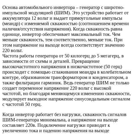
Основа автомобильного инвертора – генератор с широтно-
импульсной модуляцией (ШИМ). Это устройство работает от
аккумулятора 12 вольт и выдает прямоугольные импульсы
(меандр) с изменяемой скважностью (соотношением времени
наличия/отсутствия напряжения). Когда скважность равна
единице, инвертор обеспечивает максимальный ток. Чем
меньше скважность, тем соответственно, меньше ток. При
этом напряжение на выходе всегда соответствует значению
220 вольт.
Частота работы генератора от 50 килогерц до 5 мегагерц, в
зависимости от схемы и деталей. Превращение
высокочастотного напряжения в низкочастотное (50 герц)
происходит с помощью сглаживания меандра в колебательном
контуре, образованном трансформатором и конденсатором, а
также фильтрации гармоник. Ведь генератор ШИМ не только
создает переменное напряжение 220 вольт с высокой
частотой, но благодаря меняющемуся изменению скважности,
модулирует выходное напряжение синусоидальным сигналом
с частотой 50 герц.
Когда инвертор работает без нагрузки, скважность сигналов
ШИМ-генератора минимальна, а напряжение на выходе
составляет 220в. Подключение нагрузки приводит к
увеличению тока и падению напряжения на выходе