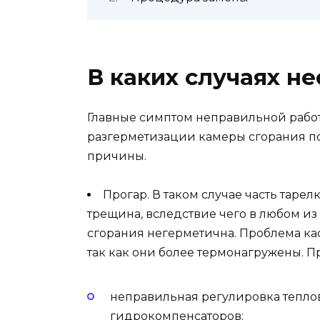
В каких случаях н
Главные симптом неправильной работ
разгерметизации камеры сгорания по
причины.
Прогар. В таком случае часть тарел
трещина, вследствие чего в любом и
сгорания негерметична. Проблема ка
так как они более термонагружены. П
неправильная регулировка теплово
гидрокомпенсаторов;