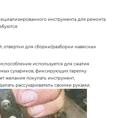
специализированного инструмента для ремонта
ебуются:
й, отвертки для сборки/разборки навесных
риспособление используется для сжатия
емых сухариков, фиксирующих тарелку
нет желания покупать инструмент,
делать рассухариватель своими руками;