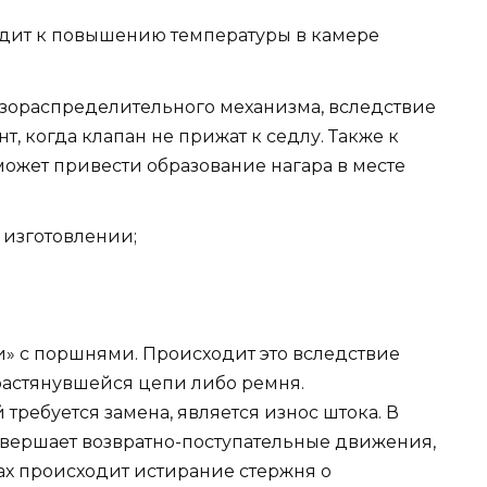
одит к повышению температуры в камере
азораспределительного механизма, вследствие
т, когда клапан не прижат к седлу. Также к
ожет привести образование нагара в месте
 изготовлении;
и» с поршнями. Происходит это вследствие
растянувшейся цепи либо ремня.
 требуется замена, является износ штока. В
овершает возвратно-поступательные движения,
ах происходит истирание стержня о