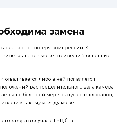
еобходима замена
ы клапанов – потеря компрессии. К
 вине клапанов может привести 2 основные
ки отваливается либо в ней появляется
з положений распределительного вала камера
сается по большей мере выпускных клапанов,
ривести к такому исходу может:
го зазора в случае с ГБЦ без