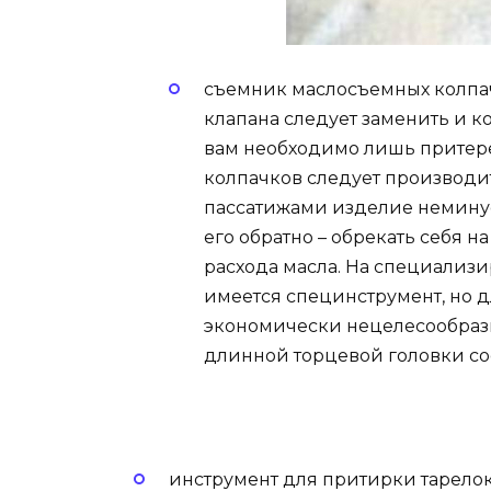
съемник маслосъемных колпачк
клапана следует заменить и ко
вам необходимо лишь притере
колпачков следует производи
пассатижами изделие неминуе
его обратно – обрекать себя 
расхода масла. На специализи
имеется специнструмент, но д
экономически нецелесообразн
длинной торцевой головки со
инструмент для притирки тарелок