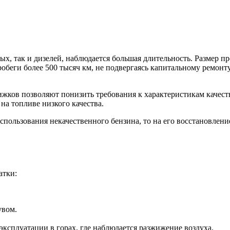
х, так и дизелей, наблюдается большая длительность. Размер пр
робеги более 500 тысяч км, не подвергаясь капитальному ремон
жков позволяют понизить требования к характеристикам качеств
на топливе низкого качества.
спользования некачественного бензина, то на его восстановлен
атки:
увом.
ксплуатации в горах, где наблюдается разжижение воздуха.