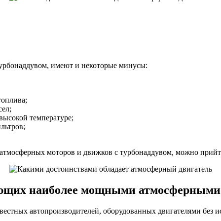
турбонаддувом, имеют и некоторые минусы:
топлива;
ел;
 высокой температуре;
льтров;
атмосферных моторов и движков с турбонаддувом, можно прийти
ающих наиболее мощными атмосферными
естных автопроизводителей, оборудованных двигателями без и