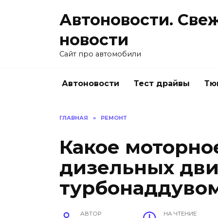
Перейти
Автоновости. Све
к
содержанию
новости
Сайт про автомобили
Автоновости
Тест драйвы
Тю
ГЛАВНАЯ
»
РЕМОНТ
Какое моторно
дизельных дви
турбонаддуво
АВТОР
НА ЧТЕНИЕ