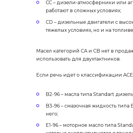
CC – дизели-атмосферники или а
работают в сложных условиях;
CD – дизельные двигатели с высо
тяжелых условиях, но и на топлив
Масел категорий CA и CB нет в прода
использовать для двухтактников.
Если речь идет о классификации ACEA
B2-96 – масла типа Standart дизе
B3-96 – смазочная жидкость типа 
него;
E1-96 – моторное масло типа Stand