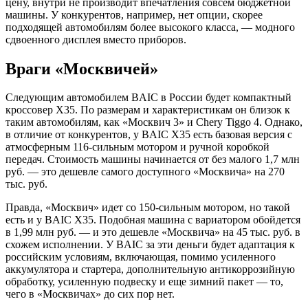
цену, внутри не производит впечатления совсем бюджетной
машины. У конкурентов, например, нет опции, скорее
подходящей автомобилям более высокого класса, — модного
сдвоенного дисплея вместо приборов.
Враги «Москвичей»
Следующим автомобилем BAIC в России будет компактный
кроссовер X35. По размерам и характеристикам он близок к
таким автомобилям, как «Москвич 3» и Chery Tiggo 4. Однако,
в отличие от конкурентов, у BAIC X35 есть базовая версия с
атмосферным 116-сильным мотором и ручной коробкой
передач. Стоимость машины начинается от без малого 1,7 млн
руб. — это дешевле самого доступного «Москвича» на 270
тыс. руб.
Правда, «Москвич» идет со 150-сильным мотором, но такой
есть и у BAIC X35. Подобная машина с вариатором обойдется
в 1,99 млн руб. — и это дешевле «Москвича» на 45 тыс. руб. в
схожем исполнении. У BAIC за эти деньги будет адаптация к
российским условиям, включающая, помимо усиленного
аккумулятора и стартера, дополнительную антикоррозийную
обработку, усиленную подвеску и еще зимний пакет — то,
чего в «Москвичах» до сих пор нет.