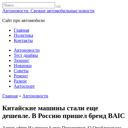
Перейти
Search
к
for:
Автоновости. Свежие автомобильные новости
содержанию
Сайт про автомобили
Главная
Политика
Контакты
Автоновости
Тест драйвы
Тюнинг
Новинки
Советы
Ремонт
Разное
Автоспорт
Главная
»
Автоновости
Китайские машины стали еще
дешевле. В Россию пришел бренд BAIC
Автор
admin
На чтение
6 мин
Просмотров
42
Опубликовано