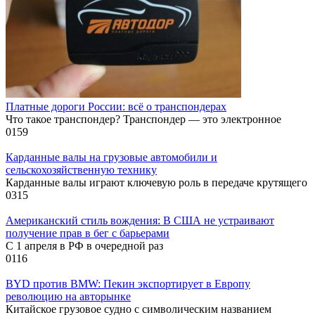
Платные дороги России: всё о транспондерах
Что такое транспондер? Транспондер — это электронное
0
159
Карданные валы на грузовые автомобили и
сельскохозяйственную технику
Карданные валы играют ключевую роль в передаче крутящего
0
315
Американский стиль вождения: В США не устраивают
получение прав в бег с барьерами
С 1 апреля в РФ в очередной раз
0
116
BYD против BMW: Пекин экспортирует в Европу
революцию на авторынке
Китайское грузовое судно с символическим названием