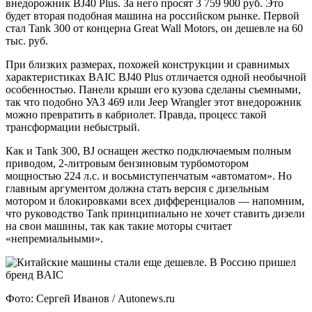
внедорожник BJ40 Plus. За него просят 3 759 900 руб. Это
будет вторая подобная машина на российском рынке. Первой
стал Tank 300 от концерна Great Wall Motors, он дешевле на 60
тыс. руб.
При близких размерах, похожей конструкции и сравнимых
характеристиках BAIC BJ40 Plus отличается одной необычной
особенностью. Панели крыши его кузова сделаны съемными,
так что подобно УАЗ 469 или Jeep Wrangler этот внедорожник
можно превратить в кабриолет. Правда, процесс такой
трансформации небыстрый.
Как и Tank 300, BJ оснащен жестко подключаемым полным
приводом, 2-литровым бензиновым турбомотором
мощностью 224 л.с. и восьмиступенчатым «автоматом». Но
главным аргументом должна стать версия с дизельным
мотором и блокировками всех дифференциалов — напомним,
что руководство Tank принципиально не хочет ставить дизели
на свои машины, так как такие моторы считает
«непремиальными».
Фото: Сергей Иванов / Autonews.ru