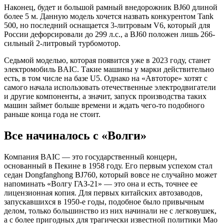
Наконец, будет и большой рамный внедорожник BJ60 длиной
более 5 м. Данную модель хочется назвать конкурентом Tank
500, но последний оснащается 3-литровым V6, который для
России дефорсировали до 299 л.с., а BJ60 положен лишь 266-
сильный 2-литровый турбомотор.
Седьмой моделью, которая появится уже в 2023 году, станет
электромобиль BAIC. Такие машины у марки действительно
есть, в том числе на базе U5. Однако на «Автоторе» хотят с
самого начала использовать отечественные электродвигатели
и другие компоненты, а значит, запуск производства таких
машин займет больше времени и ждать чего-то подобного
раньше конца года не стоит.
Все начиналось с «Волги»
Компания BAIC — это государственный концерн,
основанный в Пекине в 1958 году. Его первым успехом стал
седан Dongfanghong BJ760, который вовсе не случайно может
напоминать «Волгу ГАЗ-21» — это она и есть, точнее ее
лицензионная копия. Для первых китайских автозаводов,
запускавшихся в 1950-е годы, подобное было привычным
делом, только большинство из них начинали не с легковушек,
а с более пригодных для трагически известной политики Мао