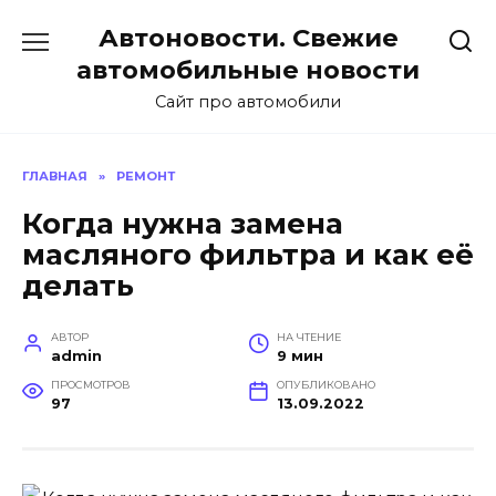
Перейти
Автоновости. Свежие
к
содержанию
автомобильные новости
Сайт про автомобили
ГЛАВНАЯ
»
РЕМОНТ
Когда нужна замена
масляного фильтра и как её
делать
АВТОР
НА ЧТЕНИЕ
admin
9 мин
ПРОСМОТРОВ
ОПУБЛИКОВАНО
97
13.09.2022