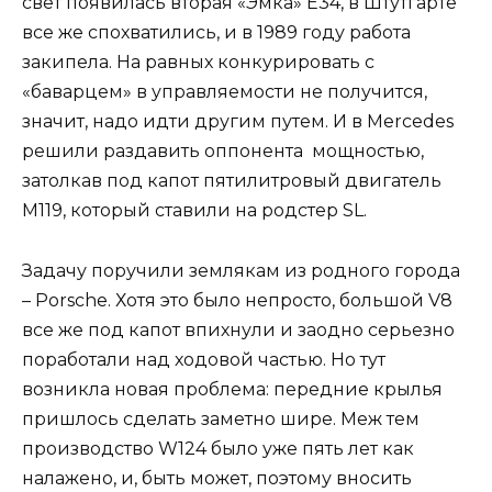
свет появилась вторая «Эмка» Е34, в Штутгарте
все же спохватились, и в 1989 году работа
закипела. На равных конкурировать с
«баварцем» в управляемости не получится,
значит, надо идти другим путем. И в Mercedes
решили раздавить оппонента мощностью,
затолкав под капот пятилитровый двигатель
М119, который ставили на родстер SL.
Задачу поручили землякам из родного города
– Porsche. Хотя это было непросто, большой V8
все же под капот впихнули и заодно серьезно
поработали над ходовой частью. Но тут
возникла новая проблема: передние крылья
пришлось сделать заметно шире. Меж тем
производство W124 было уже пять лет как
налажено, и, быть может, поэтому вносить