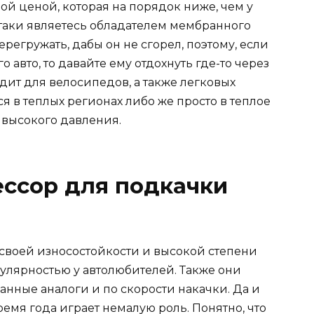
й ценой, которая на порядок ниже, чем у
-таки являетесь обладателем мембранного
ерегружать, дабы он не сгорел, поэтому, если
авто, то давайте ему отдохнуть где-то через
дит для велосипедов, а также легковых
я в теплых регионах либо же просто в теплое
 высокого давления.
ссор для подкачки
своей износостойкости и высокой степени
улярностью у автолюбителей. Также они
нные аналоги и по скорости накачки. Да и
емя года играет немалую роль. Понятно, что