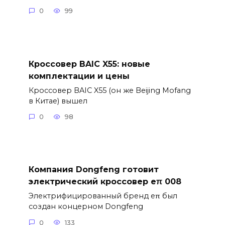
0
99
Кроссовер BAIC X55: новые
комплектации и цены
Кроссовер BAIC X55 (он же Beijing Mofang
в Китае) вышел
0
98
Компания Dongfeng готовит
электрический кроссовер eπ 008
Электрифицированный бренд eπ был
создан концерном Dongfeng
0
133