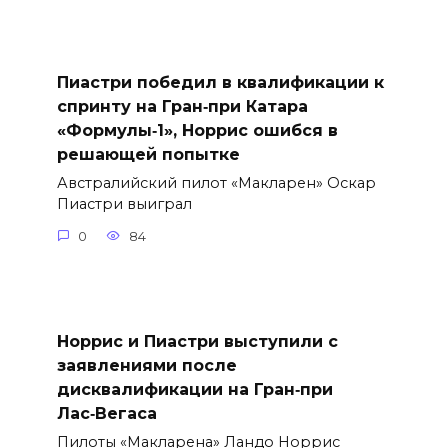
Пиастри победил в квалификации к
спринту на Гран‑при Катара
«Формулы‑1», Норрис ошибся в
решающей попытке
Австралийский пилот «Макларен» Оскар
Пиастри выиграл
0
84
Норрис и Пиастри выступили с
заявлениями после
дисквалификации на Гран‑при
Лас‑Вегаса
Пилоты «Макларена» Ландо Норрис