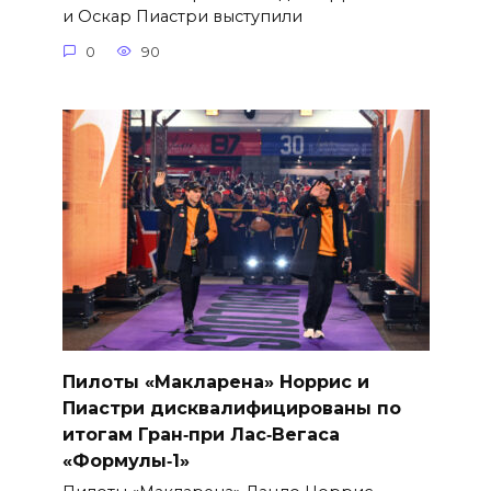
и Оскар Пиастри выступили
0
90
Пилоты «Макларена» Норрис и
Пиастри дисквалифицированы по
итогам Гран‑при Лас‑Вегаса
«Формулы‑1»