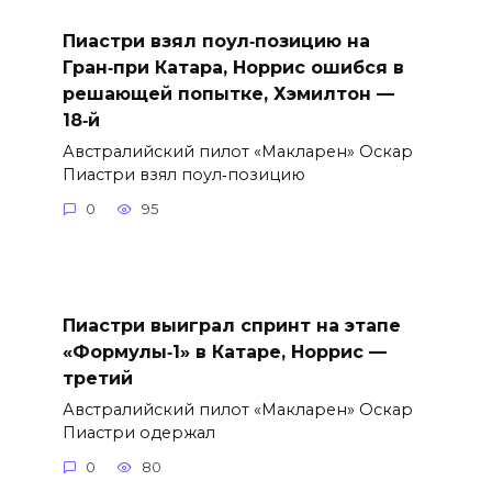
Пиастри взял поул‑позицию на
Гран‑при Катара, Норрис ошибся в
решающей попытке, Хэмилтон —
18‑й
Австралийский пилот «Макларен» Оскар
Пиастри взял поул‑позицию
0
95
Пиастри выиграл спринт на этапе
«Формулы‑1» в Катаре, Норрис —
третий
Австралийский пилот «Макларен» Оскар
Пиастри одержал
0
80