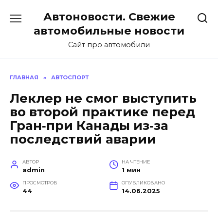
Перейти
Автоновости. Свежие
к
содержанию
автомобильные новости
Сайт про автомобили
ГЛАВНАЯ
»
АВТОСПОРТ
Леклер не смог выступить
во второй практике перед
Гран‑при Канады из‑за
последствий аварии
АВТОР
НА ЧТЕНИЕ
admin
1 мин
ПРОСМОТРОВ
ОПУБЛИКОВАНО
44
14.06.2025