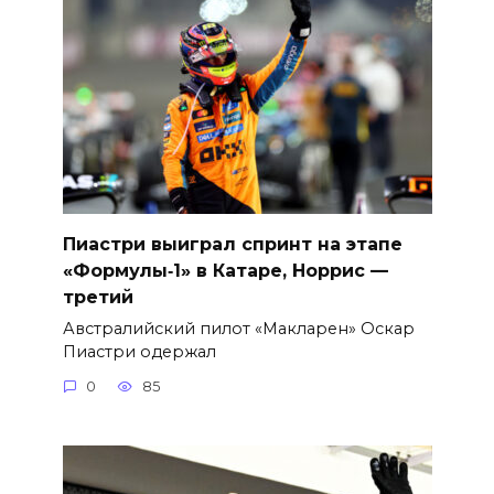
Пиастри выиграл спринт на этапе
«Формулы‑1» в Катаре, Норрис —
третий
Австралийский пилот «Макларен» Оскар
Пиастри одержал
0
85