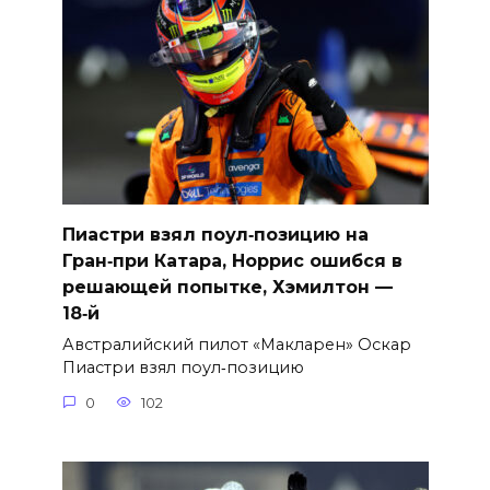
Пиастри взял поул‑позицию на
Гран‑при Катара, Норрис ошибся в
решающей попытке, Хэмилтон —
18‑й
Австралийский пилот «Макларен» Оскар
Пиастри взял поул‑позицию
0
102