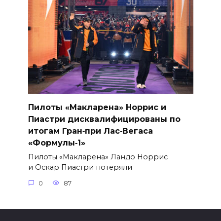
Пилоты «Макларена» Норрис и
Пиастри дисквалифицированы по
итогам Гран‑при Лас‑Вегаса
«Формулы‑1»
Пилоты «Макларена» Ландо Норрис
и Оскар Пиастри потеряли
0
87