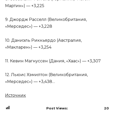
Мартин») — +3,225
9. Джордж Расселл (Великобритания,
«Мерседес») — +3,228
10. Даниэль Риккьярдо (Австралия,
«Макларен») — +3,254
11. Кевин Магнуссен (Дания, «Хаас») — +3,307
12. Льюис Хэмилтон (Великобритания,
«Мерседес») — +3,438…
Источник
Post Views:
20