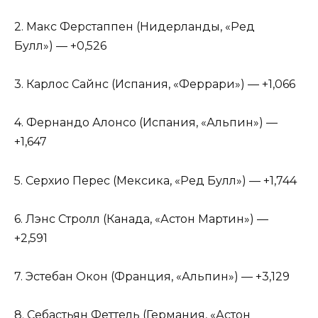
2. Макс Ферстаппен (Нидерланды, «Ред
Булл») — +0,526
3. Карлос Сайнс (Испания, «Феррари») — +1,066
4. Фернандо Алонсо (Испания, «Альпин») —
+1,647
5. Серхио Перес (Мексика, «Ред Булл») — +1,744
6. Лэнс Стролл (Канада, «Астон Мартин») —
+2,591
7. Эстебан Окон (Франция, «Альпин») — +3,129
8. Себастьян Феттель (Германия, «Астон