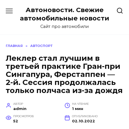
Перейти
Автоновости. Свежие
к
содержанию
автомобильные новости
Сайт про автомобили
ГЛАВНАЯ
»
АВТОСПОРТ
Леклер стал лучшим в
третьей практике Гран-при
Сингапура, Ферстаппен —
2-й. Сессия продолжалась
только полчаса из-за дождя
АВТОР
НА ЧТЕНИЕ
admin
1 мин
ПРОСМОТРОВ
ОПУБЛИКОВАНО
52
02.10.2022