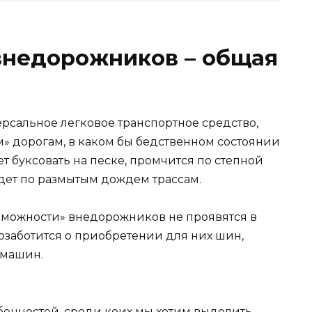
внедорожников – общая
сальное легковое транспортное средство,
м» дорогам, в каком бы бедственном состоянии
ет буксовать на песке, промчится по степной
едет по размытым дождем трассам.
озможности» внедорожников не проявятся в
озаботится о приобретении для них шин,
 машин.
енностей, среди коих мы хотим выделить