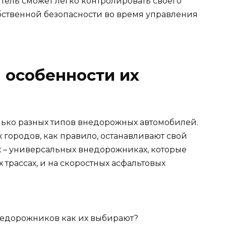
итель сможет легко контролировать своего
обственной безопасности во время управления
 особенности их
лько разных типов внедорожных автомобилей.
городов, как правило, останавливают свой
х – универсальных внедорожниках, которые
х трассах, и на скоростных асфальтовых