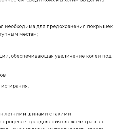
рая необходима для предохранения покрышек
ступным местам;
ции, обеспечивающая увеличение колеи под
ов;
 истирания.
ан летними шинами с такими
в процессе преодоления сложных трасс он