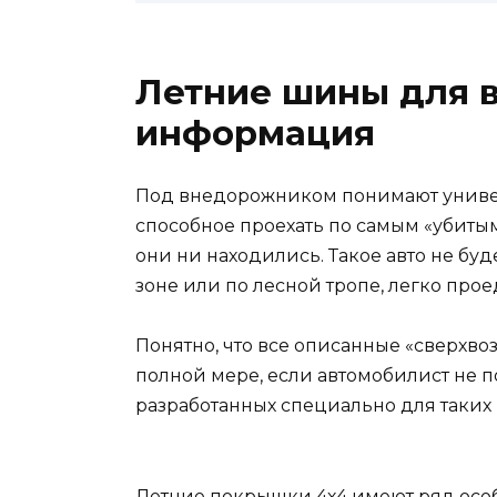
Летние шины для 
информация
Под внедорожником понимают универ
способное проехать по самым «убиты
они ни находились. Такое авто не буд
зоне или по лесной тропе, легко про
Понятно, что все описанные «сверхв
полной мере, если автомобилист не п
разработанных специально для таких
Летние покрышки 4х4 имеют ряд особ