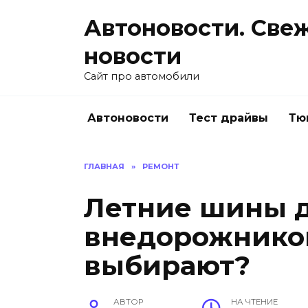
Перейти
Автоновости. Све
к
содержанию
новости
Сайт про автомобили
Автоновости
Тест драйвы
Тю
ГЛАВНАЯ
»
РЕМОНТ
Летние шины 
внедорожников
выбирают?
АВТОР
НА ЧТЕНИЕ