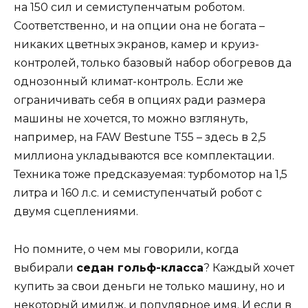
на 150 сил и семиступенчатым роботом.
Соответственно, и на опции она не богата –
никаких цветных экранов, камер и круиз-
контролей, только базовый набор обогревов да
однозонный климат-контроль. Если же
ограничивать себя в опциях ради размера
машины не хочется, то можно взглянуть,
например, на FAW Bestune T55 – здесь в 2,5
миллиона укладываются все комплектации.
Техника тоже предсказуемая: турбомотор на 1,5
литра и 160 л.с. и семиступенчатый робот с
двумя сцеплениями.
Но помните, о чем мы говорили, когда
выбирали
седан гольф-класса
? Каждый хочет
купить за свои деньги не только машину, но и
некоторый имидж, и популярное имя. И если в