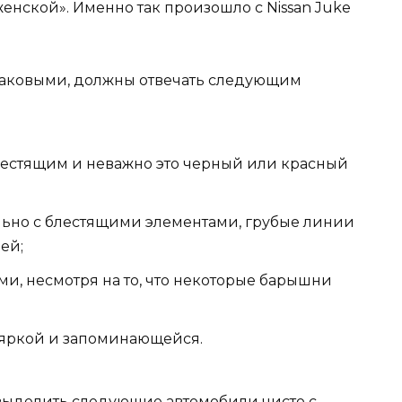
женской». Именно так произошло с Nissan Juke
таковыми, должны отвечать следующим
лестящим и неважно это черный или красный
льно с блестящими элементами, грубые линии
ей;
и, несмотря на то, что некоторые барышни
 яркой и запоминающейся.
 выделить следующие автомобили чисто с