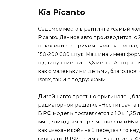
Kia Picanto
Седьмое место в рейтинге «самый же
Picanto. Данное авто производится с 
поколении и причем очень успешно, 
150-200 000 штук. Машина имеет фор
в длину отметки в 3,6 метра. Авто рас
как с маленькими детьми, благодаря
Isofix, так и с подружками.
Дизайн авто прост, но оригинален, б
радиаторной решетке «Нос тигра» , а 
В РФ модель поставляется с 1,0 и 1,2
мя цилиндрами при мощности в 66 и 8
как «механикой» на 5 передач что неу
скорости. В РФ стоимость стартует с 4