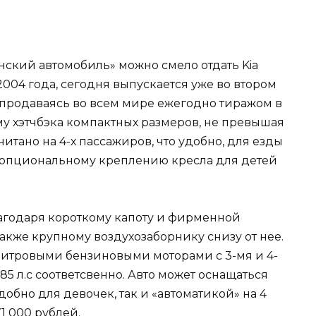
нский автомобиль» можно смело отдать Kia
2004 года, сегодня выпускается уже во втором
продаваясь во всем мире ежегодно тиражом в
му хэтчбэка компактных размеров, не превышая
считано на 4-х пассажиров, что удобно, для езды
 опциональному креплению кресла для детей
лагодаря короткому капоту и фирменной
также крупному воздухозаборнику снизу от нее.
5 литровыми бензиновыми моторами с 3-мя и 4-
5 л.с соответсвенно. Авто может оснащаться
добно для девочек, так и «автоматикой» на 4
71 000 рублей.