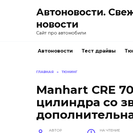
Перейти
Автоновости. Све
к
содержанию
новости
Сайт про автомобили
Автоновости
Тест драйвы
Тю
ГЛАВНАЯ
»
ТЮНИНГ
Manhart CRE 70
цилиндра со з
дополнительн
АВТОР
НА ЧТЕНИЕ