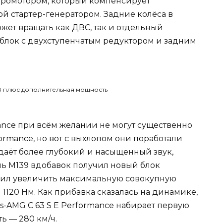
ктромотором, который компенсирует
й стартер-генератором. Задние колёса в
ожет вращать как ДВС, так и отдельный
блок с двухступенчатым редуктором и задним
ance при всём желании не могут существенно
ormance, но вот с выхлопом они поработали
даёт более глубокий и насыщенный звук,
ль М139 вдобавок получил новый блок
олил увеличить максимальную совокупную
и 1120 Нм. Как прибавка сказалась на динамике,
s-AMG C 63 S E Performance набирает первую
ть — 280 км/ч.