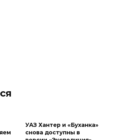
ся
УАЗ Хантер и «Буханка»
няем
снова доступны в
версии «Экспедиция»,