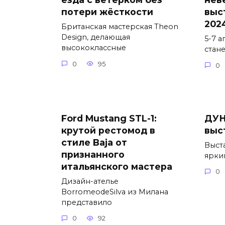
потери жёсткости
выс
202
Британская мастерская Theon
Design, делающая
5-7 
высококлассные
стан
0
95
0
Ford Mustang STL-1:
ДУН
крутой рестомод в
выс
стиле Baja от
Выст
признанного
ярки
итальянского мастера
0
Дизайн-ателье
BorromeodeSilva из Милана
представило
0
92