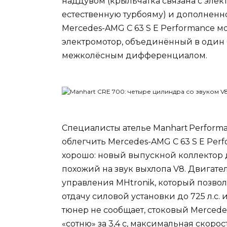
наддувом (крыльчатка связана с эле
естественную турбояму) и дополненно
Mercedes-AMG C 63 S E Performance м
электромотор, объединённый в один 
межколёсным дифференциалом.
Специалисты ателье Manhart Perform
облегчить Mercedes-AMG C 63 S E Perf
хорошо: новый выпускной коллектор 
похожий на звук выхлопа V8. Двигате
управления MHtronik, который позв
отдачу силовой установки до 725 л.с. 
тюнер не сообщает, стоковый Mercede
«сотню» за 3,4 с, максимальная скорос