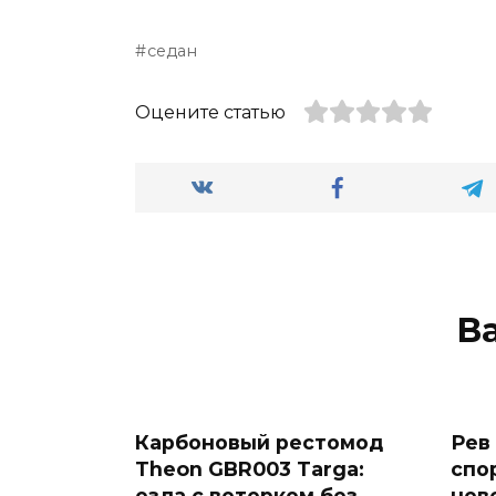
седан
Оцените статью
В
Карбоновый рестомод
Рев
Theon GBR003 Targa:
спо
езда с ветерком без
нев