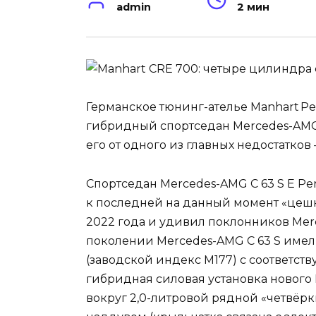
admin
2 мин
Германское тюнинг-ателье Manhart Pe
гибридный спортседан Mercedes-AMG C
его от одного из главных недостатков
Cпортседан Mercedes-AMG C 63 S E Pe
к последней на данный момент «цешк
2022 года и удивил поклонников Me
поколении Mercedes-AMG C 63 S имел
(заводской индекс M177) с соответст
гибридная силовая установка нового 
вокруг 2,0-литровой рядной «четвё