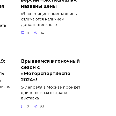
ля
названы цены
«Экспедиционные» машины
отличаются наличием
дополнительного
ать
0
94
9:
Врываемся в гоночный
сезон с
ть
«МоторспортЭкспо
2024»!
ы
и, но
5-7 апреля в Москве пройдёт
единственная в стране
выставка
0
93