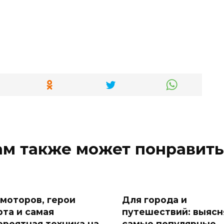
ам также может понравить
 моторов, герои
Для города и
рта и самая
путешествий: выяс
ероятная техника на
самые популярные