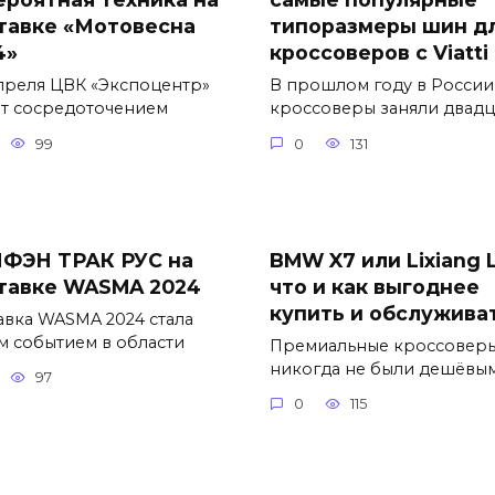
тавке «Мотовесна
типоразмеры шин д
4»
кроссоверов с Viatti
апреля ЦВК «Экспоцентр»
В прошлом году в России
ет сосредоточением
кроссоверы заняли двадц
99
0
131
ФЭН ТРАК РУС на
BMW X7 или Lixiang L
тавке WASMA 2024
что и как выгоднее
купить и обслужива
авка WASMA 2024 стала
м событием в области
Премиальные кроссовер
никогда не были дешёвым
97
0
115