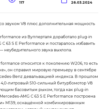
117
26.03.2024
rformance из Вупперталя доработало plug-in
 63 S E Performance и постаралось избавить
 — неубедительного звука выхлопа.
rformance относится к поколению W206, то есть
е», он справил мировую премьеру в сентябре
rcedes-Benz девальвацией индекса. В прошлом
 4,0-литровый 510-сильный битурбомотор V8
вующим басовитым рыком, тогда как plug-in
Mercedes-AMG C 63 S E Performance построена
рки» М139, оснащённой комбинированным