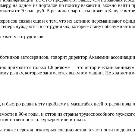
примеру, на одном из порталов по поиску вакансий, можно найти 
латы от 70 тыс. руб. В регионах зарплаты ниже: в Калуге встре
сервисов связан еще и с тем, что их активно переманивают офи
 теперь нуждаются в сотрудниках, которые станут обслуживать
ботников автосервисов, говорит директор Академии ассоциаци
ю приходится только 1,8 резюме — это исторический минимум. К
чному рынку, которые занимаются выкупом машин. Не хватает и
, и быстро решить эту проблему в масштабах всей отрасли вряд 
мости в 90-е годы, и отток из страны трудоспособного мужского
тветственностью: курьером или в такси.
а также переход некоторых специалистов, в частности по диагно