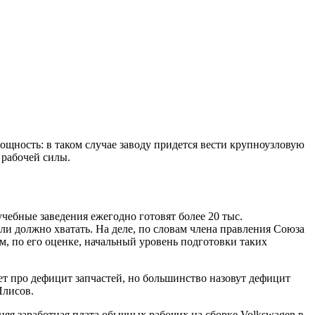
мощность: в таком случае заводу придется вести крупноузловую
 рабочей силы.
чебные заведения ежегодно готовят более 20 тыс.
ли должно хватать. На деле, по словам члена правления Союза
ом, по его оценке, начальный уровень подготовки таких
ет про дефицит запчастей, но большинство назовут дефицит
Плисов.
няя заработная плата обычных рабочих на сборке Volkswagen в