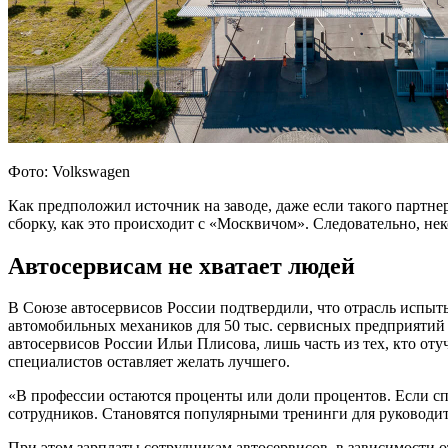
Фото: Volkswagen
Как предположил источник на заводе, даже если такого партнер
сборку, как это происходит с «Москвичом». Следовательно, нек
Автосервисам не хватает людей
В Союзе автосервисов России подтвердили, что отрасль испыты
автомобильных механиков для 50 тыс. сервисных предприятий п
автосервисов России Ильи Плисова, лишь часть из тех, кто оту
специалистов оставляет желать лучшего.
«В профессии остаются проценты или доли процентов. Если спр
сотрудников. Становятся популярными тренинги для руководи
При этом зарплаты сотрудникам автосервисов, в зависимости о