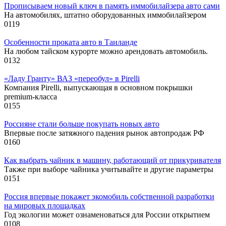
Прописываем новый ключ в память иммобилайзера авто сами
На автомобилях, штатно оборудованных иммобилайзером
0
119
Особенности проката авто в Таиланде
На любом тайском курорте можно арендовать автомобиль.
0
132
«Ладу Гранту» ВАЗ «переобул» в Pirelli
Компания Pirelli, выпускающая в основном покрышки
premium-класса
0
155
Россияне стали больше покупать новых авто
Впервые после затяжного падения рынок автопродаж РФ
0
160
Как выбрать чайник в машину, работающий от прикуривателя
Также при выборе чайника учитывайте и другие параметры
0
151
Россия впервые покажет экомобиль собственной разработки
на мировых площадках
Год экологии может ознаменоваться для России открытием
0
108