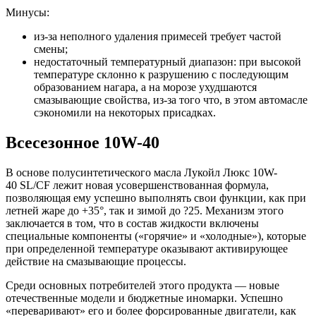
Минусы:
из-за неполного удаления примесей требует частой
смены;
недостаточный температурный диапазон: при высокой
температуре склонно к разрушению с последующим
образованием нагара, а на морозе ухудшаются
смазывающие свойства, из-за того что, в этом автомасле
сэкономили на некоторых присадках.
Всесезонное 10W-40
В основе полусинтетического масла Лукойл Люкс 10W-
40 SL/CF лежит новая усовершенствованная формула,
позволяющая ему успешно выполнять свои функции, как при
летней жаре до +35°, так и зимой до ?25. Механизм этого
заключается в том, что в состав жидкости включены
специальные компоненты («горячие» и «холодные»), которые
при определенной температуре оказывают активирующее
действие на смазывающие процессы.
Среди основных потребителей этого продукта — новые
отечественные модели и бюджетные иномарки. Успешно
«переваривают» его и более форсированные двигатели, как