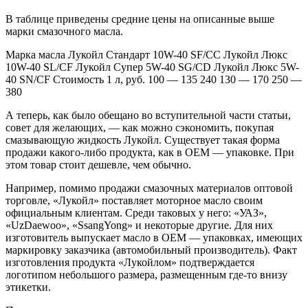
В таблице приведены средние цены на описанные выше
марки смазочного масла.
Марка масла Лукойл Стандарт 10W-40 SF/CC Лукойл Люкс
10W-40 SL/CF Лукойл Супер 5W-40 SG/CD Лукойл Люкс 5W-
40 SN/CF Стоимость 1 л, руб. 100 — 135 240 130 — 170 250 —
380
А теперь, как было обещано во вступительной части статьи,
совет для желающих, — как можно сэкономить, покупая
смазывающую жидкость Лукойл. Существует такая форма
продажи какого-либо продукта, как в OEM — упаковке. При
этом товар стоит дешевле, чем обычно.
Например, помимо продажи смазочных материалов оптовой
торговле, «Лукойл» поставляет моторное масло своим
официальным клиентам. Среди таковых у него: «УАЗ»,
«UzDaewoo», «SsangYong» и некоторые другие. Для них
изготовитель выпускает масло в OEM — упаковках, имеющих
маркировку заказчика (автомобильный производитель). Факт
изготовления продукта «Лукойлом» подтверждается
логотипом небольшого размера, размещенным где-то внизу
этикетки.