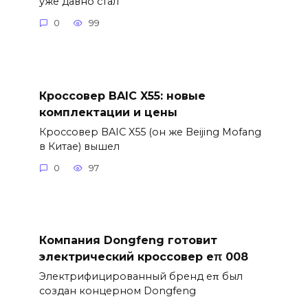
уже давно стал
0
99
Кроссовер BAIC X55: новые
комплектации и цены
Кроссовер BAIC X55 (он же Beijing Mofang
в Китае) вышел
0
97
Компания Dongfeng готовит
электрический кроссовер eπ 008
Электрифицированный бренд eπ был
создан концерном Dongfeng