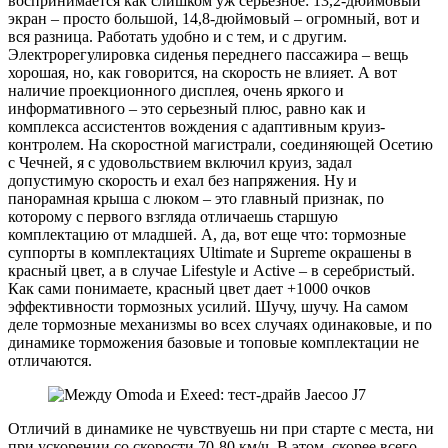
воспринимается как слишком уж серьезное: 13,2-дюймовый
экран – просто большой, 14,8-дюймовый – огромный, вот и
вся разница. Работать удобно и с тем, и с другим.
Электрорегулировка сиденья переднего пассажира – вещь
хорошая, но, как говорится, на скорость не влияет. А вот
наличие проекционного дисплея, очень яркого и
информативного – это серьезный плюс, равно как и
комплекса ассистентов вождения с адаптивным круиз-
контролем. На скоростной магистрали, соединяющей Осетию
с Чечней, я с удовольствием включил круиз, задал
допустимую скорость и ехал без напряжения. Ну и
панорамная крыша с люком – это главный признак, по
которому с первого взгляда отличаешь старшую
комплектацию от младшей. А, да, вот еще что: тормозные
суппорты в комплектациях Ultimate и Supreme окрашены в
красный цвет, а в случае Lifestyle и Active – в серебристый.
Как сами понимаете, красный цвет дает +1000 очков
эффективности тормозных усилий. Шучу, шучу. На самом
деле тормозные механизмы во всех случаях одинаковые, и по
динамике торможения базовые и топовые комплектации не
отличаются.
Отличий в динамике не чувствуешь ни при старте с места, ни
при ускорении со скорости 70-80 км/ч. В этом, скорее всего,