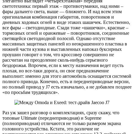
элегантно выглядит «четырехэтажная» передняя
светотехника: первый этаж – противотуманки, над ними –
фары дальнего света, выше — ближнего. И над всем этим
оригинальная комбинация габаритов, поворотников и
дневных ходовых огней в виде этаких шашечек. Естественно,
все фары – светодиодные. Сзади тоже «шашечки», красные –
тормозных огней и оранжевые – поворотников, соединенные
светящейся светодиодной полосой. Однако отсутствие
массивных защитных панелей из неокрашенного пластика в
нижней части кузова и выставленных напоказ буксирных
проушин говорит о том, что кроссовер совершенно не
рассчитан на преодоление сколь-нибудь серьезного
бездорожья. Впрочем, если к месту назначения ведет пусть
плохая, но все-таки дорога, он свое предназначение
выполнит: именно для этого автомобиль оснащается системой
полного привода. Конечно, есть и переднеприводные версии,
но полный привод у J7 есть изначально, а не добавлен позднее
«по просьбам трудящихся».
Раз уж зашел разговор о комплектациях, сразу скажу, что
топовые Ultimate (переднеприводная) и Supreme
(полноприводная) отличаются не только размером экрана
головного устройства. Кстати, это различие не