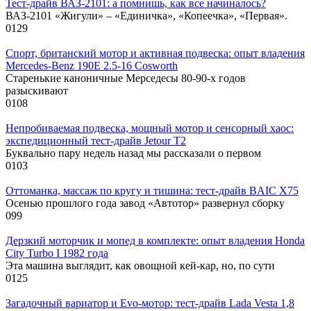
Тест-драйв ВАЗ-2101: а помнишь, как все начиналось?
ВАЗ-2101 «Жигули» – «Единичка», «Копеечка», «Первая».
0
129
Спорт, британский мотор и активная подвеска: опыт владения
Mercedes-Benz 190E 2.5-16 Cosworth
Старенькие каноничные Мерседесы 80-90-х годов
разыскивают
0
108
Непробиваемая подвеска, мощный мотор и сенсорный хаос:
экспедиционный тест-драйв Jetour T2
Буквально пару недель назад мы рассказали о первом
0
103
Оттоманка, массаж по кругу и тишина: тест-драйв BAIC X75
Осенью прошлого года завод «Автотор» развернул сборку
0
99
Дерзкий моторчик и мопед в комплекте: опыт владения Honda
City Turbo I 1982 года
Эта машина выглядит, как овощной кей-кар, но, по сути
0
125
Загадочный вариатор и Evo-мотор: тест-драйв Lada Vesta 1,8