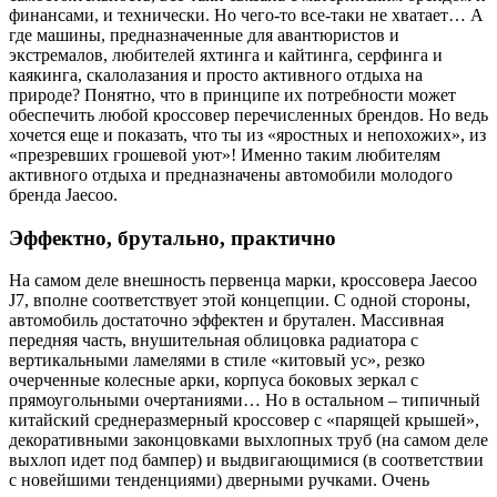
финансами, и технически. Но чего-то все-таки не хватает… А
где машины, предназначенные для авантюристов и
экстремалов, любителей яхтинга и кайтинга, серфинга и
каякинга, скалолазания и просто активного отдыха на
природе? Понятно, что в принципе их потребности может
обеспечить любой кроссовер перечисленных брендов. Но ведь
хочется еще и показать, что ты из «яростных и непохожих», из
«презревших грошевой уют»! Именно таким любителям
активного отдыха и предназначены автомобили молодого
бренда Jaecoo.
Эффектно, брутально, практично
На самом деле внешность первенца марки, кроссовера Jaecoo
J7, вполне соответствует этой концепции. С одной стороны,
автомобиль достаточно эффектен и брутален. Массивная
передняя часть, внушительная облицовка радиатора с
вертикальными ламелями в стиле «китовый ус», резко
очерченные колесные арки, корпуса боковых зеркал с
прямоугольными очертаниями… Но в остальном – типичный
китайский среднеразмерный кроссовер с «парящей крышей»,
декоративными законцовками выхлопных труб (на самом деле
выхлоп идет под бампер) и выдвигающимися (в соответствии
с новейшими тенденциями) дверными ручками. Очень