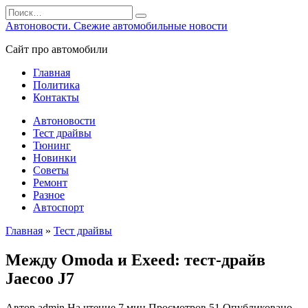
Перейти
Search
к
for:
Автоновости. Свежие автомобильные новости
содержанию
Сайт про автомобили
Главная
Политика
Контакты
Автоновости
Тест драйвы
Тюнинг
Новинки
Советы
Ремонт
Разное
Автоспорт
Главная
»
Тест драйвы
Между Omoda и Exeed: тест-драйв
Jaecoo J7
Автор
admin
На чтение
7 мин
Просмотров
51
Опубликовано