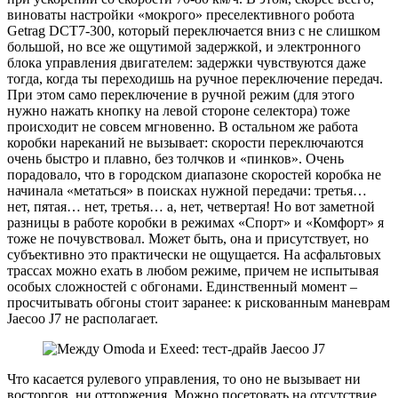
виноваты настройки «мокрого» преселективного робота
Getrag DCT7-300, который переключается вниз с не слишком
большой, но все же ощутимой задержкой, и электронного
блока управления двигателем: задержки чувствуются даже
тогда, когда ты переходишь на ручное переключение передач.
При этом само переключение в ручной режим (для этого
нужно нажать кнопку на левой стороне селектора) тоже
происходит не совсем мгновенно. В остальном же работа
коробки нареканий не вызывает: скорости переключаются
очень быстро и плавно, без толчков и «пинков». Очень
порадовало, что в городском диапазоне скоростей коробка не
начинала «метаться» в поисках нужной передачи: третья…
нет, пятая… нет, третья… а, нет, четвертая! Но вот заметной
разницы в работе коробки в режимах «Спорт» и «Комфорт» я
тоже не почувствовал. Может быть, она и присутствует, но
субъективно это практически не ощущается. На асфальтовых
трассах можно ехать в любом режиме, причем не испытывая
особых сложностей с обгонами. Единственный момент –
просчитывать обгоны стоит заранее: к рискованным маневрам
Jaecoo J7 не располагает.
Что касается рулевого управления, то оно не вызывает ни
восторгов, ни отторжения. Можно посетовать на отсутствие