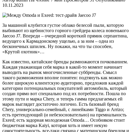
10.11.2023
За машиной клубится густое облако белесой пыли, которую
выбивают из щебнистого горного грейдера колеса новенького
Jaecoo J7. Впереди – очередной короткий прямик серпантина,
ведущего к Кармадонскому ущелью, а за ним – одна из
бесконечных шпилек. Ну покажи, на что ты способен,
«Крутой охотник»…
Как известно, китайские бренды размножаются почкованием.
Каждая уважающая себя марка в какой-то момент начинает
выводить на рынок многочисленные суббренды. Смысл
такого размножения вполне понятен: подтянуть как можно
более широкую клиентскую аудиторию, предложив каждой
категории потенциальных покупателей автомобиль, который
создан прямо вот специально под их потребности. Пошла по
этому пути и марка Chery, и теперь гамма предлагаемых ей
марок выглядит достаточно логично. Есть базовый бренд
Chery, универсально-семейный, с линейками Tiggo и Arrizo;
есть претендующий (и небезосновательно) на премиальность
Exeed; есть задорная молодежная Omoda… Особняком стоит
бюджетная марка Kaiyi, которая хоть и имеет некую
самостоятельность, все-таки связана с материнским брендом и