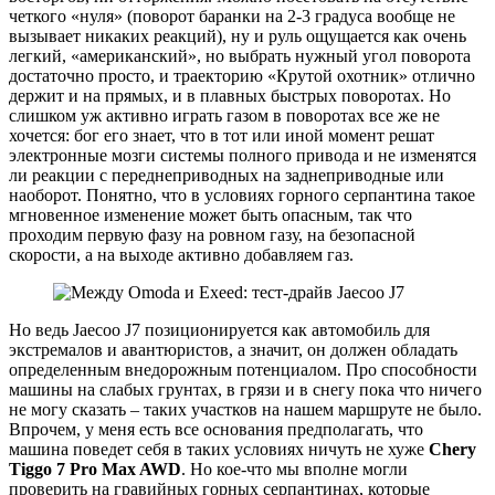
четкого «нуля» (поворот баранки на 2-3 градуса вообще не
вызывает никаких реакций), ну и руль ощущается как очень
легкий, «американский», но выбрать нужный угол поворота
достаточно просто, и траекторию «Крутой охотник» отлично
держит и на прямых, и в плавных быстрых поворотах. Но
слишком уж активно играть газом в поворотах все же не
хочется: бог его знает, что в тот или иной момент решат
электронные мозги системы полного привода и не изменятся
ли реакции с переднеприводных на заднеприводные или
наоборот. Понятно, что в условиях горного серпантина такое
мгновенное изменение может быть опасным, так что
проходим первую фазу на ровном газу, на безопасной
скорости, а на выходе активно добавляем газ.
Но ведь Jaecoo J7 позиционируется как автомобиль для
экстремалов и авантюристов, а значит, он должен обладать
определенным внедорожным потенциалом. Про способности
машины на слабых грунтах, в грязи и в снегу пока что ничего
не могу сказать – таких участков на нашем маршруте не было.
Впрочем, у меня есть все основания предполагать, что
машина поведет себя в таких условиях ничуть не хуже
Chery
Tiggo 7 Pro Max AWD
. Но кое-что мы вполне могли
проверить на гравийных горных серпантинах, которые