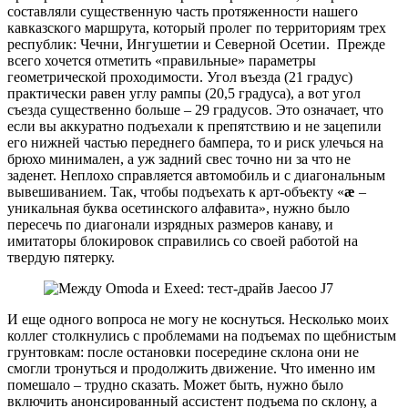
составляли существенную часть протяженности нашего
кавказского маршрута, который пролег по территориям трех
республик: Чечни, Ингушетии и Северной Осетии. Прежде
всего хочется отметить «правильные» параметры
геометрической проходимости. Угол въезда (21 градус)
практически равен углу рампы (20,5 градуса), а вот угол
съезда существенно больше – 29 градусов. Это означает, что
если вы аккуратно подъехали к препятствию и не зацепили
его нижней частью переднего бампера, то и риск улечься на
брюхо минимален, а уж задний свес точно ни за что не
заденет. Неплохо справляется автомобиль и с диагональным
вывешиванием. Так, чтобы подъехать к арт-объекту «
ӕ
–
уникальная буква осетинского алфавита», нужно было
пересечь по диагонали изрядных размеров канаву, и
имитаторы блокировок справились со своей работой на
твердую пятерку.
И еще одного вопроса не могу не коснуться. Несколько моих
коллег столкнулись с проблемами на подъемах по щебнистым
грунтовкам: после остановки посередине склона они не
смогли тронуться и продолжить движение. Что именно им
помешало – трудно сказать. Может быть, нужно было
включить анонсированный ассистент подъема по склону, а