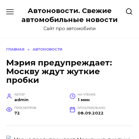
Перейти
Автоновости. Свежие
к
содержанию
автомобильные новости
Сайт про автомобили
ГЛАВНАЯ
»
АВТОНОВОСТИ
Мэрия предупреждает:
Москву ждут жуткие
пробки
АВТОР
НА ЧТЕНИЕ
admin
1 мин
ПРОСМОТРОВ
ОПУБЛИКОВАНО
72
08.09.2022