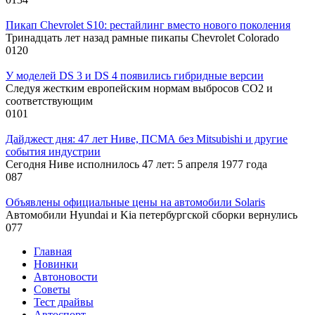
Пикап Chevrolet S10: рестайлинг вместо нового поколения
Тринадцать лет назад рамные пикапы Chevrolet Colorado
0
120
У моделей DS 3 и DS 4 появились гибридные версии
Следуя жестким европейским нормам выбросов CO2 и
соответствующим
0
101
Дайджест дня: 47 лет Ниве, ПСМА без Mitsubishi и другие
события индустрии
Сегодня Ниве исполнилось 47 лет: 5 апреля 1977 года
0
87
Объявлены официальные цены на автомобили Solaris
Автомобили Hyundai и Kia петербургской сборки вернулись
0
77
Главная
Новинки
Автоновости
Советы
Тест драйвы
Автоспорт