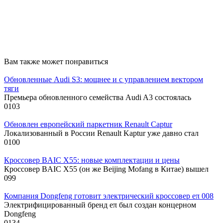
Вам также может понравиться
Обновленные Audi S3: мощнее и с управлением вектором
тяги
Премьера обновленного семейства Audi A3 состоялась
0
103
Обновлен европейский паркетник Renault Captur
Локализованный в России Renault Kaptur уже давно стал
0
100
Кроссовер BAIC X55: новые комплектации и цены
Кроссовер BAIC X55 (он же Beijing Mofang в Китае) вышел
0
99
Компания Dongfeng готовит электрический кроссовер eπ 008
Электрифицированный бренд eπ был создан концерном
Dongfeng
0
134