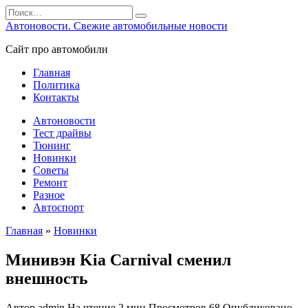
Перейти
Search
к
for:
Автоновости. Свежие автомобильные новости
содержанию
Сайт про автомобили
Главная
Политика
Контакты
Автоновости
Тест драйвы
Тюнинг
Новинки
Советы
Ремонт
Разное
Автоспорт
Главная
»
Новинки
Минивэн Kia Carnival сменил
внешность
Автор
admin
На чтение
2 мин
Просмотров
68
Опубликовано